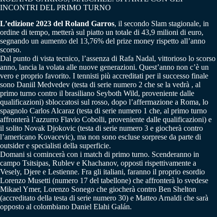
INCONTRI DEL PRIMO TURNO
L’edizione 2023 del Roland Garros
, il secondo Slam stagionale, in
ordine di tempo, metterà sul piatto un totale di 43,9 milioni di euro,
segnando un aumento del 13,76% del prize money rispetto all’anno
scorso.
Dal punto di vista tecnico, l’assenza di Rafa Nadal, vittorioso lo scorso
anno, lancia la volata alle nuove generazioni. Quest’anno non c’è un
vero e proprio favorito. I tennisti più accreditati per il successo finale
sono Daniil Medvedev (testa di serie numero 2 che se la vedrà , al
primo turno contro il brasiliano Seyboth Wild, proveniente dalle
qualificazioni) sbloccatosi sul rosso, dopo l’affermazione a Roma, lo
spagnolo Carlos Alcaraz (testa di serie numero 1 che, al primo turno
affronterà l’azzurro Flavio Cobolli, proveniente dalle qualificazioni) e
il solito Novak Djokovic (testa di serie numero 3 e giocherà contro
l’americano Kovacevic), ma non sono escluse sorprese da parte di
outsider e specialisti della superficie.
Domani si comincerà con i match di primo turno. Scenderanno in
campo Tsitsipas, Rublev e Khachanov, opposti rispettivamente a
Vesely, Djere e Lestienne. Fra gli italiani, faranno il proprio esordio
Lorenzo Musetti (numero 17 del tabellone) che affronterà lo svedese
Mikael Ymer, Lorenzo Sonego che giocherà contro Ben Shelton
(accreditato della testa di serie numero 30) e Matteo Arnaldi che sarà
opposto al colombiano Daniel Elahi Galán.