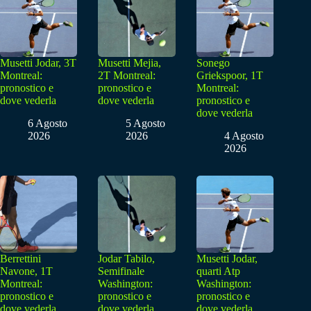
Musetti Jodar, 3T
Musetti Mejia,
Sonego
Montreal:
2T Montreal:
Griekspoor, 1T
pronostico e
pronostico e
Montreal:
dove vederla
dove vederla
pronostico e
dove vederla
6 Agosto
5 Agosto
2026
2026
4 Agosto
2026
Berrettini
Jodar Tabilo,
Musetti Jodar,
Navone, 1T
Semifinale
quarti Atp
Montreal:
Washington:
Washington:
pronostico e
pronostico e
pronostico e
dove vederla
dove vederla
dove vederla