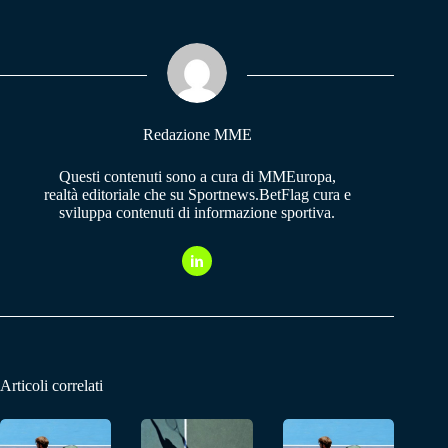
bo
ts
gr
ok
A
a
pp
m
Redazione MME
Questi contenuti sono a cura di MMEuropa,
realtà editoriale che su Sportnews.BetFlag cura e
sviluppa contenuti di informazione sportiva.
Articoli correlati