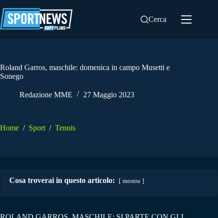
Salta
al
Cerca
contenuto
Roland Garros, maschile: domenica in campo Musetti e
Sonego
Redazione MME
27 Maggio 2023
Home
/
Sport
/
Tennis
Cosa troverai in questo articolo:
mostra
ROLAND GARROS, MASCHILE: SI PARTE CON GLI