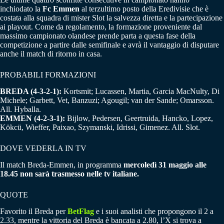
inchiodato la
Fc Emmen
al terzultimo posto della Eredivisie che è
costata alla squadra di mister Slot la salvezza diretta e la partecipazione
ai playout. Come da regolamento, la formazione proveniente dal
massimo campionato olandese prende parta a questa fase della
competizione a partire dalle semifinale e avrà il vantaggio di disputare
anche il match di ritorno in casa.
PROBABILI FORMAZIONI
BREDA (4-3-2-1):
Kortsmit; Lucassen, Martia, Garcia MacNulty, Di
Michele; Garbett, Vet, Banzuzi; Agougil; van der Sande; Omarsson.
All. Hyballa.
EMMEN (4-2-3-1):
Bijlow, Pedersen, Geertruida, Hancko, Lopez,
Kökcü, Wieffer, Paixao, Szymanski, Idrissi, Gimenez. All. Slot.
DOVE VEDERLA IN TV
Il match Breda-Emmen, in programma
mercoledì 31 maggio alle
18.45 non sarà trasmesso nelle tv italiane.
QUOTE
Favorito il Breda per
BetFlag
e i suoi analisti che propongono il 2 a
2.33, mentre la vittoria del Breda è bancata a 2.80, l’X si trova a