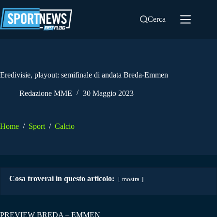
Salta
al
Cerca
contenuto
Eredivisie, playout: semifinale di andata Breda-Emmen
Redazione MME
30 Maggio 2023
Home
/
Sport
/
Calcio
Cosa troverai in questo articolo:
mostra
PREVIEW BREDA – EMMEN