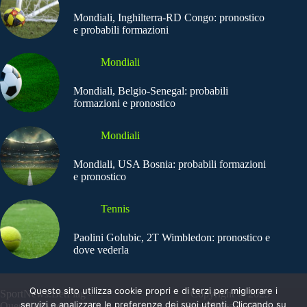
Mondiali, Inghilterra-RD Congo: pronostico
e probabili formazioni
Mondiali
Mondiali, Belgio-Senegal: probabili
formazioni e pronostico
Mondiali
Mondiali, USA Bosnia: probabili formazioni
e pronostico
Tennis
Paolini Golubic, 2T Wimbledon: pronostico e
dove vederla
Questo sito utilizza cookie propri e di terzi per migliorare i
SportNews.BetFlag -
Copyright © 2025
servizi e analizzare le preferenze dei suoi utenti. Cliccando su
Questo sito non
SportNews BetFlag