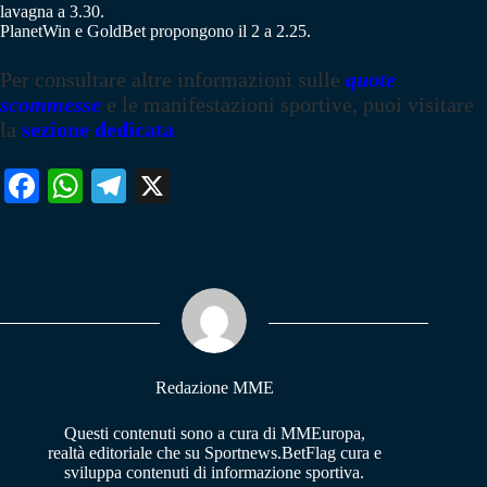
lavagna a 3.30.
PlanetWin e GoldBet propongono il 2 a 2.25.
Per consultare altre informazioni sulle
quote
scommesse
e le manifestazioni sportive, puoi visitare
la
sezione dedicata
Fa
W
Te
X
ce
ha
le
bo
ts
gr
ok
A
a
pp
m
Redazione MME
Questi contenuti sono a cura di MMEuropa,
realtà editoriale che su Sportnews.BetFlag cura e
sviluppa contenuti di informazione sportiva.