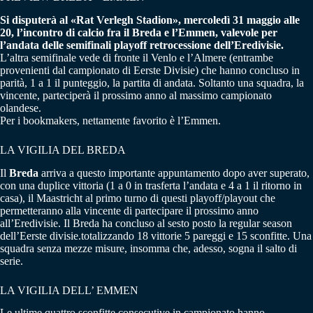
Si disputerà al «Rat Verlegh Stadion», mercoledì 31 maggio alle
20, l’incontro di calcio fra il Breda e l’Emmen, valevole per
l’andata delle semifinali playoff retrocessione dell’Eredivisie.
L’altra semifinale vede di fronte il Venlo e l’Almere (entrambe
provenienti dal campionato di Eerste Divisie) che hanno concluso in
parità, 1 a 1 il punteggio, la partita di andata. Soltanto una squadra, la
vincente, parteciperà il prossimo anno al massimo campionato
olandese.
Per i bookmakers, nettamente favorito è l’Emmen.
LA VIGILIA DEL BREDA
Il
Breda
arriva a questo importante appuntamento dopo aver superato,
con una duplice vittoria (1 a 0 in trasferta l’andata e 4 a 1 il ritorno in
casa), il Maastricht al primo turno di questi playoff/playout che
permetteranno alla vincente di partecipare il prossimo anno
all’Eredivisie. Il Breda ha concluso al sesto posto la regular season
dell’Eerste divisie.totalizzando 18 vittorie 5 pareggi e 15 sconfitte. Una
squadra senza mezze misure, insomma che, adesso, sogna il salto di
serie.
LA VIGILIA DELL’ EMMEN
Le ultime quattro sconfitte consecutive in campionato hanno