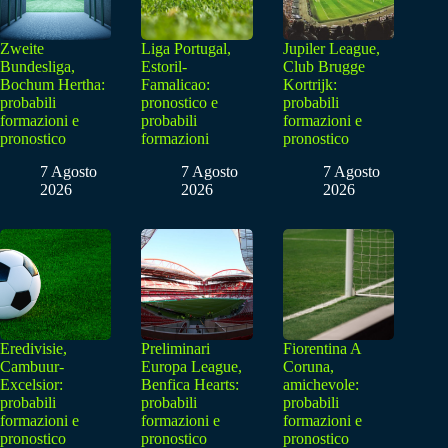
Zweite
Liga Portugal,
Jupiler League,
Bundesliga,
Estoril-
Club Brugge
Bochum Hertha:
Famalicao:
Kortrijk:
probabili
pronostico e
probabili
formazioni e
probabili
formazioni e
pronostico
formazioni
pronostico
7 Agosto
7 Agosto
7 Agosto
2026
2026
2026
Eredivisie,
Preliminari
Fiorentina A
Cambuur-
Europa League,
Coruna,
Excelsior:
Benfica Hearts:
amichevole:
probabili
probabili
probabili
formazioni e
formazioni e
formazioni e
pronostico
pronostico
pronostico