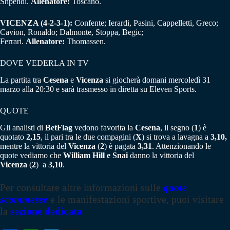
Shpendi.
Allenatore:
Toscano.
VICENZA (4-2-3-1):
Confente; Ierardi, Pasini, Cappelletti, Greco;
Cavion, Ronaldo; Dalmonte, Stoppa, Begic;
Ferrari.
Allenatore:
Thomassen.
DOVE VEDERLA IN TV
La partita tra
Cesena
e
Vicenza
si giocherà domani mercoledì 31
marzo alla 20:30 e sarà trasmesso in diretta su Eleven Sports.
QUOTE
Gli analisti di
BetFlag
vedono favorita la
Cesena
, il segno (
1
) è
quotato
2,15
, il pari tra le due compagini (
X
) si trova a lavagna a
3,10,
mentre la vittoria del
Vicenza
(
2
) è pagata
3,31
. Attenzionando le
quote vediamo che
William Hill e Snai
danno la vittoria del
Vicenza
(
2
) a
3,10
.
Per consultare altre informazioni sulle
quote
scommesse
e le manifestazioni sportive, puoi visitare
la
sezione dedicata