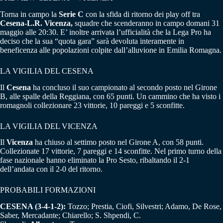
Torna in campo la
Serie C
con la sfida di ritorno dei play off tra
Cesena-L.R. Vicenza,
squadre che scenderanno in campo domani 31
maggio alle 20:30. E’ inoltre arrivata l’ufficialità che la Lega Pro ha
deciso che la sua “quota gara” sarà devoluta interamente in
beneficenza alle popolazioni colpite dall’alluvione in Emilia Romagna.
LA VIGILIA DEL CESENA
Il
Cesena
ha concluso il suo campionato al secondo posto nel Girone
B, alle spalle della Reggiana, con 65 punti. Un cammino che ha visto i
romagnoli collezionare 23 vittorie, 10 pareggi e 5 sconfitte.
LA VIGILIA DEL VICENZA
Il
Vicenza
ha chiuso al settimo posto nel Girone A, con 58 punti.
Collezionate 17 vittorie, 7 pareggi e 14 sconfitte. Nel primo turno della
fase nazionale hanno eliminato la Pro Sesto, ribaltando il 2-1
dell’andata con il 2-0 del ritorno.
PROBABILI FORMAZIONI
CESENA (3-4-1-2):
Tozzo; Prestia, Ciofi, Silvestri; Adamo, De Rose,
Saber, Mercadante; Chiarello; S. Shpendi, C.