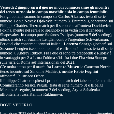
Venerdì 2 giugno sarà il giorno in cui cominceranno gli incontri
del terzo turno sia in campo maschile e sia in campo femminile.
Fra gli uomini saranno in campo sia
Carlos Alcaraz
, testa di serie
numero 1 e sia
Novak Djokovic
, numero 3. Entrambi giocheranno sul
Philippe Chatrier. Terzo match per il serbo che affronterà Davidovich
Fokina, mentre nel serale lo spagnolo se la vedrà con il canadese
Shapovalov. In campo pure Stefanos Tsitsipas (numero 5 del seeding),
ultimo match sul Suzanne Lenglen contro l’argentino Schwartzman.
Per quel che concerne i tennisti italiani,
Lorenzo Sonego
giocherà sul
Suzanne Lenglen (secondo incontro) e affronterà il russo, testa di serie
numero 7, Andrey Rublev. Fra i due ci sono tre precedenti e Rublev è
in vantaggio per 2 a 1, ma l’ultima sfida fra i due l’ha vinta Sonego
sulla terra di Roma agl’Internazionali del 2021.
C’è molta attesa per il match fra
Lorenzo Musetti
e Cameron Norrie
(terzo incontro sul Simonne Mathieu), mentre
Fabio Fognini
affronterà l’austriaco Ofner.
Il Philippe Chatrier ospiterà i primi due match del tabellone femminile.
Cominceranno Jessica Pegula (testa di serie numero 3) e la belga
Mertens. A seguire, la numero 2 del seeding, Aryna Sabalenka
affronterà la russa Kamilla Rakhimova.
DOVE VEDERLO
L’edizione 2023 del Roland Garros sarà trasmessa in tv e in streaming