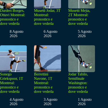
Darderi Borges,
Musetti Jodar, 3T
Musetti Mejia,
Ottavi Montreal:
Montreal:
2T Montreal:
pronostico e
pronostico e
pronostico e
dove vederla
dove vederla
dove vederla
8 Agosto
6 Agosto
5 Agosto
2026
2026
2026
Sonego
Berrettini
Jodar Tabilo,
Griekspoor, 1T
Navone, 1T
Semifinale
Montreal:
Montreal:
Washington:
pronostico e
pronostico e
pronostico e
dove vederla
dove vederla
dove vederla
4 Agosto
3 Agosto
1 Agosto
2026
2026
2026