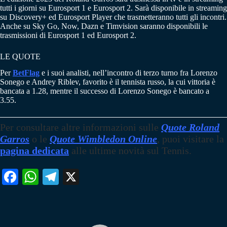
tutti i giorni su Eurosport 1 e Eurosport 2. Sarà disponibile in streaming
su Discovery+ ed Eurosport Player che trasmetteranno tutti gli incontri.
Anche su Sky Go, Now, Dazn e Timvision saranno disponibili le
trasmissioni di Eurosport 1 ed Eurosport 2.
LE QUOTE
Per
BetFlag
e i suoi analisti, nell’incontro di terzo turno fra Lorenzo
Sonego e Andrey Riblev, favorito è il tennista russo, la cui vittoria è
bancata a 1.28, mentre il successo di Lorenzo Sonego è bancato a
3.55.
Per consultare altre informazioni sulle
Quote Roland
Garros
o le
Quote Wimbledon Online
, puoi visitare la
pagina dedicata
alle ultime novità sul Tennis.
Fa
W
Te
X
ce
ha
le
bo
ts
gr
ok
A
a