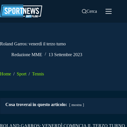
Salta
al
Cerca
contenuto
Roland Garros: venerdì il terzo turno
Redazione MME
13 Settembre 2023
Home
/
Sport
/
Tennis
Cosa troverai in questo articolo:
mostra
ROLAND GARROS: VENERDÌ COMINCIA IL TERZO TURNO