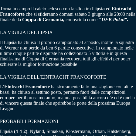
Torna in campo il calcio tedesco con la sfida tra
Lipsia
ed
Eintracht
Francoforte
che si sfideranno domani sabato 3 giugno alle 20:00 nella
finale della
Coppa di Germania,
conosciuta come
“
DFB Pokal”
.
LA VIGILIA DEL LIPSIA
Il
Lipsia
ha chiuso il proprio campionato al 3°posto, inoltre la squadra
di Werner non perde da ben 6 partite consecutive. In campionato nelle
ultime cinque partite disputate ha collezionato 5 vittoria e in questa
finalissima di Coppa di Germania recupera tutti gli effettivi per poter
schierare la miglior formazione possibile
LA VIGILIA DELL’EINTRACHT FRANCOFORTE
L’
Eintracht Francoforte
ha sicuramente fatto una stagione con alti e
bassi, ha chiuso al settimo posto, pertanto fuori dalle competizioni
europee per il prossimo anno, ma una possibilità ancora c’è ed è quella
di vincere questa finale che aprirebbe le porte della prossima Europa
League.
PROBABILI FORMAZIONI
Lipsia
(4-4-2)
: Nyland, Simakan, Klostermann, Orban, Halstenberg,