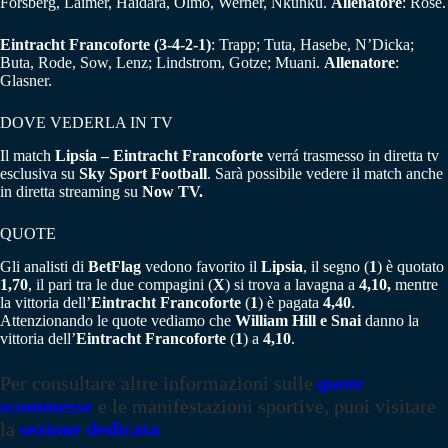
Forsberg, Laimer, Haidara, Olmo, Werner, Nkunku.
Allenatore
: Rose.
Eintracht Francoforte
(3-4-2-1)
: Trapp; Tuta, Hasebe, N’Dicka;
Buta, Rode, Sow, Lenz; Lindstrom, Gotze; Muani.
Allenatore
:
Glasner.
DOVE VEDERLA IN TV
Il match
Lipsia – Eintracht Francoforte
verrá trasmesso in diretta tv
esclusiva su
Sky Sport Football
. Sarà possibile vedere il match anche
in diretta streaming su
Now TV.
QUOTE
Gli analisti di
BetFlag
vedono favorito il
Lipsia
, il segno (
1
) è quotato
1,70
, il pari tra le due compagini (
X
) si trova a lavagna a
4,10,
mentre
la vittoria dell’
Eintracht Francoforte
(
1
) è pagata
4,40
.
Attenzionando le quote vediamo che
William Hill e Snai
danno la
vittoria dell’
Eintracht Francoforte
(
1
) a
4,10
.
Per consultare altre informazioni sulle
quote
scommesse
e le manifestazioni sportive, puoi visitare
la
sezione dedicata