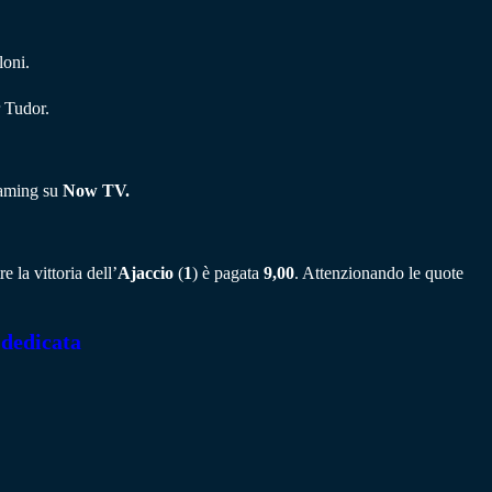
loni.
 Tudor.
eaming su
Now TV.
e la vittoria dell’
Ajaccio
(
1
) è pagata
9,00
. Attenzionando le quote
 dedicata