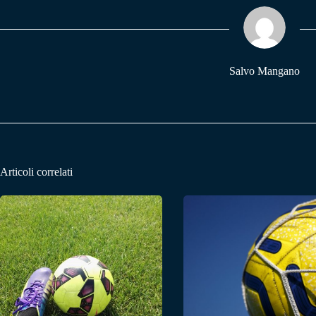
ok
A
a
pp
m
Salvo Mangano
Articoli correlati