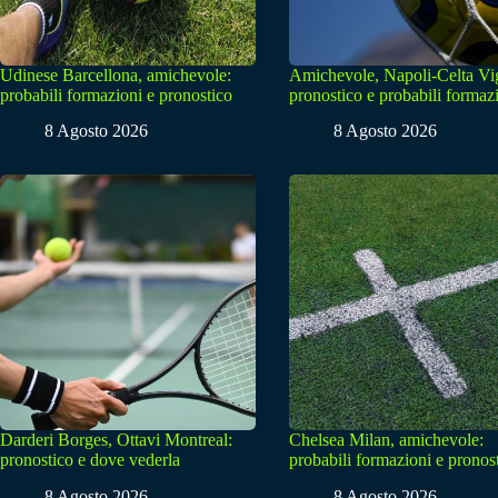
Udinese Barcellona, amichevole:
Amichevole, Napoli-Celta Vi
probabili formazioni e pronostico
pronostico e probabili formaz
8 Agosto 2026
8 Agosto 2026
Darderi Borges, Ottavi Montreal:
Chelsea Milan, amichevole:
pronostico e dove vederla
probabili formazioni e pronos
8 Agosto 2026
8 Agosto 2026