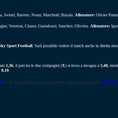
a, Avinel, Barreto, Nouri, Marchetti; Bayala.
Allenatore:
Olivier Panta
ier, Veretout, Clauss; Guendouzi, Sanchez; Oliveira.
Allenatore:
Igor
ky Sport Football
. Sarà possibile vedere il match anche in diretta str
tato
1,36
, il pari tra le due compagini (
X
) si trova a lavagna a
5,40,
mentr
a
8,10
.
se
e le manifestazioni sportive, puoi visitare la
sezione