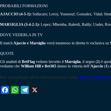
PROBABILI FORMAZIONI
AJACCIO (4-5-1):
Sollacaro; Leroy, Youssouf, Gonzalez, Vidal; Strat
MARSIGLIA (3-4-2-1):
Lopez; Mbemba, Balerdi, Bailly; Under, Rong
DOVE VEDERLA IN TV
Il match
Ajaccio e Marsiglia
verrá trasmesso in diretta tv esclusiva su
S
QUOTE
Gli analisti di
BetFlag
vedono favorito il
Marsiglia
, il segno (
2
) è quo
vediamo che
William Hill e Bet365
danno la vittoria dell’
Ajaccio
(
1
) 
Per consultare altre informazioni sulle
quote scommes
Fa
W
Te
X
ce
ha
le
bo
ts
gr