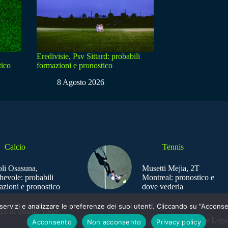
Eredivisie, Psv Sittard: probabili
tico
formazioni e pronostico
8 Agosto 2026
Calcio
Tennis
li Osasuna,
Musetti Mejia, 2T
hevole: probabili
Montreal: pronostico e
azioni e pronostico
dove vederla
e i servizi e analizzare le preferenze dei suoi utenti. Cliccando su "Acco
ica in quanto viene
Sede Legal
Acconsento
Non acconsento
Privacy policy