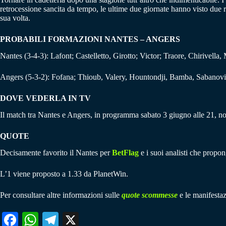
retrocessione sancita da tempo, le ultime due giornate hanno visto due ris
sua volta.
PROBABILI FORMAZIONI NANTES – ANGERS
Nantes (3-4-3): Lafont; Castelletto, Girotto; Victor; Traore, Chirivel
Angers (5-3-2): Fofana; Thioub, Valery, Hountondji, Bamba, Sabanovi
DOVE VEDERLA IN TV
Il match tra Nantes e Angers, in programma sabato 3 giugno alle 21, no
QUOTE
Decisamente favorito il Nantes per
BetFlag
e i suoi analisti che propon
L’1 viene proposto a 1.33 da PlanetWin.
Per consultare altre informazioni sulle
quote scommesse
e le manifestaz
Fa
W
Te
X