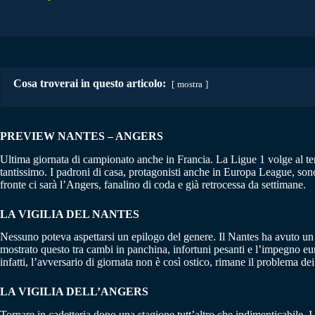
Cosa troverai in questo articolo:
mostra
PREVIEW NANTES – ANGERS
Ultima giornata di campionato anche in Francia. La Ligue 1 volge al t
tantissimo. I padroni di casa, protagonisti anche in Europa League, son
fronte ci sarà l’Angers, fanalino di coda e già retrocessa da settimane.
LA VIGILIA DEL NANTES
Nessuno poteva aspettarsi un epilogo del genere. Il Nantes ha avuto un c
mostrato questo tra cambi in panchina, infortuni pesanti e l’impegno eu
infatti, l’avversario di giornata non è così ostico, rimane il problema 
LA VIGILIA DELL’ANGERS
Tornare in cadetteria dopo una stagione tutt’altro che indimenticabile. 