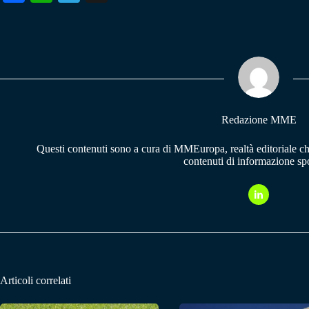
ce
ha
le
bo
ts
gr
ok
A
a
pp
m
Redazione MME
Questi contenuti sono a cura di MMEuropa, realtà editoriale c
contenuti di informazione spo
Articoli correlati