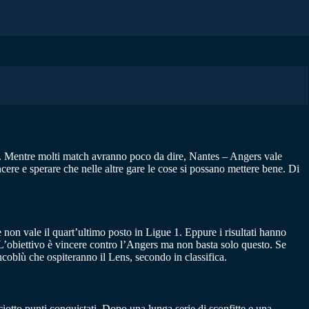
a. Mentre molti match avranno poco da dire, Nantes – Angers vale
ere e sperare che nelle altre gare le cose si possano mettere bene. Di
 non vale il quart’ultimo posto in Ligue 1. Eppure i risultati hanno
 L’obiettivo è vincere contro l’Angers ma non basta solo questo. Se
ncoblù che ospiteranno il Lens, secondo in classifica.
iotto punti conquistati. Dopo una lunga serie di sconfitte e una