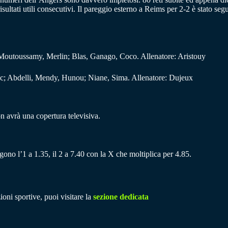
ultati utili consecutivi. Il pareggio esterno a Reims per 2-2 è stato segu
la, Moutoussamy, Merlin; Blas, Ganago, Coco. Allenatore: Aristouy
c; Abdelli, Mendy, Hunou; Niane, Sima. Allenatore: Dujeux
n avrà una copertura televisiva.
gono l’1 a 1.35, il 2 a 7.40 con la X che moltiplica per 4.85.
ioni sportive, puoi visitare la
sezione dedicata