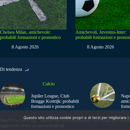
Chelsea Milan, amichevole:
Amichevoli, Juventus-Inter:
probabili formazioni e pronostico
probabili formazioni e pronos
8 Agosto 2026
8 Agosto 2026
Di tendenza
Calcio
Jupiler League, Club
Napo
Brugge Kortrijk: probabili
amic
formazioni e pronostico
form
Questo sito utilizza cookie propri e di terzi per migliorar
SportNews.BetFlag - Questo sito non rappresenta una testata giornalist
aggiornato senza alcuna periodicità