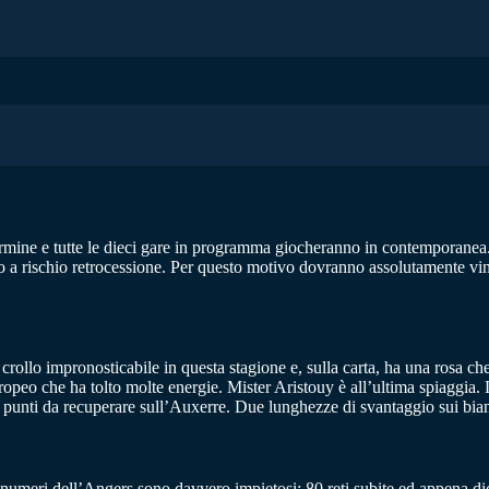
ermine e tutte le dieci gare in programma giocheranno in contemporane
o a rischio retrocessione. Per questo motivo dovranno assolutamente vinc
rollo impronosticabile in questa stagione e, sulla carta, ha una rosa che
ropeo che ha tolto molte energie. Mister Aristouy è all’ultima spiaggia.
dei punti da recuperare sull’Auxerre. Due lunghezze di svantaggio sui bia
I numeri dell’Angers sono davvero impietosi: 80 reti subite ed appena dic