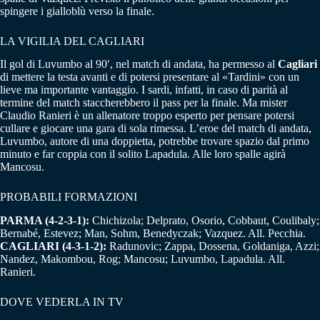
spingere i gialloblù verso la finale.
LA VIGILIA DEL CAGLIARI
Il gol di Luvumbo al 90′, nel match di andata, ha permesso al
Cagliari
di mettere la testa avanti e di potersi presentare al «Tardini» con un
lieve ma importante vantaggio. I sardi, infatti, in caso di parità al
termine del match staccherebbero il pass per la finale. Ma mister
Claudio Ranieri è un allenatore troppo esperto per pensare potersi
cullare e giocare una gara di sola rimessa. L’eroe del match di andata,
Luvumbo, autore di una doppietta, potrebbe trovare spazio dal primo
minuto e far coppia con il solito Lapadula. Alle loro spalle agirà
Mancosu.
PROBABILI FORMAZIONI
PARMA (4-2-3-1):
Chichizola; Delprato, Osorio, Cobbaut, Coulibaly;
Bernabé, Estevez; Man, Sohm, Benedyczak; Vazquez. All. Pecchia.
CAGLIARI (4-3-1-2):
Radunovic; Zappa, Dossena, Goldaniga, Azzi;
Nandez, Makombou, Rog; Mancosu; Luvumbo, Lapadula. All.
Ranieri.
DOVE VEDERLA IN TV