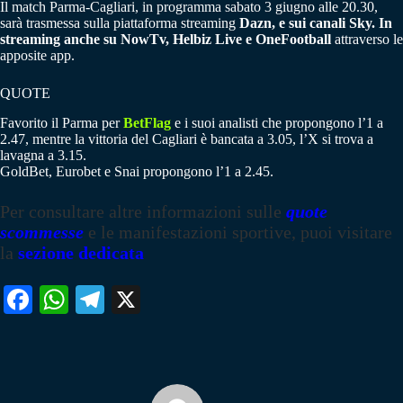
Il match Parma-Cagliari, in programma sabato 3 giugno alle 20.30,
sarà trasmessa sulla piattaforma streaming
Dazn, e sui canali Sky. In
streaming anche su NowTv, Helbiz Live e OneFootball
attraverso le
apposite app.
QUOTE
Favorito il Parma per
BetFlag
e i suoi analisti che propongono l’1 a
2.47, mentre la vittoria del Cagliari è bancata a 3.05, l’X si trova a
lavagna a 3.15.
GoldBet, Eurobet e Snai propongono l’1 a 2.45.
Per consultare altre informazioni sulle
quote
scommesse
e le manifestazioni sportive, puoi visitare
la
sezione dedicata
Fa
W
Te
X
ce
ha
le
bo
ts
gr
ok
A
a