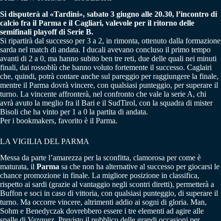
Si disputerà al «Tardini», sabato 3 giugno alle 20.30, l’incontro di
calcio fra il Parma e il Cagliari, valevole per il ritorno delle
semifinali playoff di Serie B.
Si ripartirà dal successo per 3 a 2, in rimonta, ottenuto dalla formazione
sarda nel match di andata. I ducali avevano concluso il primo tempo
avanti di 2 a 0, ma hanno subito ben tre reti, due delle quali nei minuti
finali, dai rossoblù che hanno voluto fortemente il successo. Caglairi
che, quindi, potrà contare anche sul pareggio per raggiungere la finale,
mentre il Parma dovrà vincere, con qualsiasi punteggio, per superare il
turno. La vincente affronterà, nel confronto che vale la serie A, chi
avrà avuto la meglio fra il Bari e il SudTirol, con la squadra di mister
Bisoli che ha vinto per 1 a 0 la partita di andata.
Per i bookmakers, favorito è il Parma.
LA VIGILIA DEL PARMA
Messa da parte l’amarezza per la sconfitta, clamorosa per come è
maturata, il
Parma
sa che non ha alternative al successo per giocarsi le
chance promozione in finale. La migliore posizione in classifica,
rispetto ai sardi (grazie al vantaggio negli scontri diretti), permetterà a
Buffon e soci in caso di vittoria, con qualsiasi punteggio, di superare il
turno. Ma occorre vincere, altrimenti addio ai sogni di gloria. Man,
Sohm e Benedyczak dovrebbero essere i tre elementi ad agire alle
spalle di Vazquez. Previsto il pubblico delle grandi occasioni per