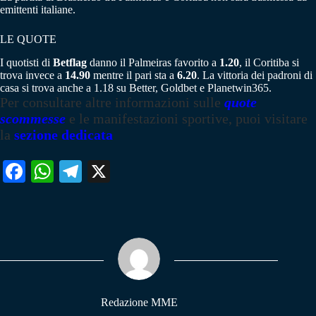
emittenti italiane.
LE QUOTE
I quotisti di
Betflag
danno il Palmeiras favorito a
1.20
, il Coritiba si
trova invece a
14.90
mentre il pari sta a
6.20
. La vittoria dei padroni di
casa si trova anche a 1.18 su Better, Goldbet e Planetwin365.
Per consultare altre informazioni sulle
quote
scommesse
e le manifestazioni sportive, puoi visitare
la
sezione dedicata
Fa
W
Te
X
ce
ha
le
bo
ts
gr
ok
A
a
pp
m
Redazione MME