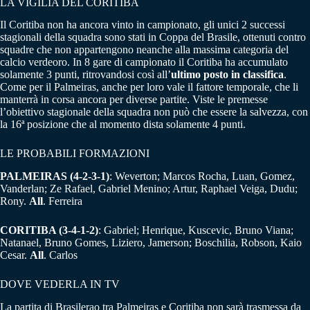
LA VIGILIA DEL CORITIBA
Il Coritiba non ha ancora vinto in campionato, gli unici 2 successi
stagionali della squadra sono stati in Coppa del Brasile, ottenuti contro
squadre che non appartengono neanche alla massima categoria del
calcio verdeoro. In 8 gare di campionato il Coritiba ha accumulato
solamente 3 punti, ritrovandosi così all’
ultimo posto in classifica
.
Come per il Palmeiras, anche per loro vale il fattore temporale, che li
manterrà in corsa ancora per diverse partite. Viste le premesse
l’obiettivo stagionale della squadra non può che essere la salvezza, con
la 16ª posizione che al momento dista solamente 4 punti.
LE PROBABILI FORMAZIONI
PALMEIRAS (4-2-3-1)
: Weverton; Marcos Rocha, Luan, Gomez,
Vanderlan; Ze Rafael, Gabriel Menino; Artur, Raphael Veiga, Dudu;
Rony.
All
. Ferreira
CORITIBA (3-4-1-2)
: Gabriel; Henrique, Kuscevic, Bruno Viana;
Natanael, Bruno Gomes, Liziero, Jamerson; Boschilia, Robson, Kaio
Cesar.
All
. Carlos
DOVE VEDERLA IN TV
La partita di Brasilerao tra Palmeiras e Coritiba non sarà trasmessa da