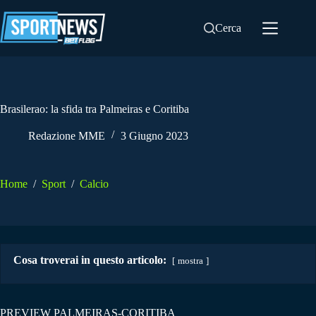
Salta
al
Cerca
contenuto
Brasilerao: la sfida tra Palmeiras e Coritiba
Redazione MME
3 Giugno 2023
Home
/
Sport
/
Calcio
Cosa troverai in questo articolo:
mostra
PREVIEW PALMEIRAS-CORITIBA