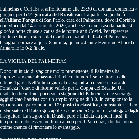
Palmeiras e Coritiba si affronteranno alle 23:30 di domani, domenica 4
giugno, per la
9ª giornata del Brasilerao
. La partita si giocherà
all’
Allianz Parque
di San Paolo, casa del Palmeiras, dove il Coritiba
non vince dal 14 ottobre del 2020, anche se in quel caso la partita si
giocò a porte chiuse a causa delle norme anti-Covid. Per ripescare
l’ultima vittoria esterna del Coritiba davanti ai tifosi del Palmeiras
bisogna ritornare a quasi 8 anni fa, quando Juan e Henrique Almeida
firmarono lo 0-2 finale.
LA VIGILIA DEL PALMEIRAS
Dopo un inizio di stagione molto promettente, il Palmeiras ha
improvvisamente abbassato i ritmi, centrando 1 sola vittoria nelle
ultime 4 gare. Nell’ultima giornata la squadra ha perso in casa del
Fortaleza l’ottavo di ritorno valido per la Coppa del Brasile. Un
risultato che influirà poco sulla stagione del Palmeiras, che si era già
aggiudicato l’andata con un ampio margine di 3-0. In campionato la
squadra occupa comunque il
2° posto in classifica
, nonostante sia ben
distanziato dal Botafogo capolista, che vanta 5 punti di vantaggio dagli
inseguitori. La stagione in Brasile però è iniziata da pochi mesi, il
tempo potrebbe essere un buon amico per il Palmeiras, che ha ancora
ottime chance di rimontare lo svantaggio.