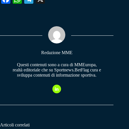
ce
ha
le
bo
ts
gr
ok
A
a
pp
m
Redazione MME
Questi contenuti sono a cura di MMEuropa,
realtà editoriale che su Sportnews.BetFlag cura e
sviluppa contenuti di informazione sportiva.
Articoli correlati