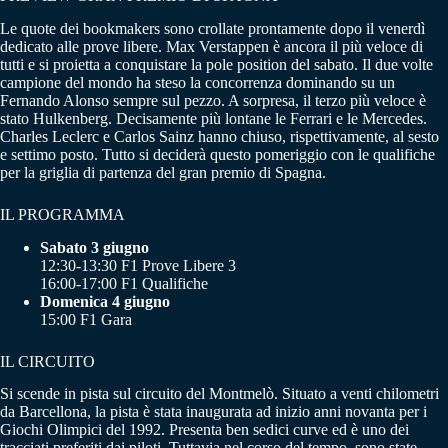
Le quote dei bookmakers sono crollate prontamente dopo il venerdì
dedicato alle prove libere. Max Verstappen è ancora il più veloce di
tutti e si proietta a conquistare la pole position del sabato. Il due volte
campione del mondo ha steso la concorrenza dominando su un
Fernando Alonso sempre sul pezzo. A sorpresa, il terzo più veloce è
stato Hulkenberg. Decisamente più lontane le Ferrari e le Mercedes.
Charles Leclerc e Carlos Sainz hanno chiuso, rispettivamente, al sesto
e settimo posto. Tutto si deciderà questo pomeriggio con le qualifiche
per la griglia di partenza del gran premio di Spagna.
IL PROGRAMMA
Sabato 3 giugno
12:30-13:30 F1 Prove Libere 3
16:00-17:00 F1 Qualifiche
Domenica 4 giugno
15:00 F1 Gara
IL CIRCUITO
Si scende in pista sul circuito del Montmelò. Situato a venti chilometri
da Barcellona, la pista è stata inaugurata ad inizio anni novanta per i
Giochi Olimpici del 1992. Presenta ben sedici curve ed è uno dei
tracciati preferiti dai piloti. Tuttavia nel corso del tempo, sono state