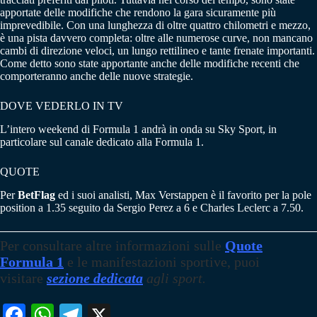
apportate delle modifiche che rendono la gara sicuramente più
imprevedibile. Con una lunghezza di oltre quattro chilometri e mezzo,
è una pista davvero completa: oltre alle numerose curve, non mancano
cambi di direzione veloci, un lungo rettilineo e tante frenate importanti.
Come detto sono state apportante anche delle modifiche recenti che
comporteranno anche delle nuove strategie.
DOVE VEDERLO IN TV
L’intero weekend di Formula 1 andrà in onda su Sky Sport, in
particolare sul canale dedicato alla Formula 1.
QUOTE
Per
BetFlag
ed i suoi analisti, Max Verstappen è il favorito per la pole
position a 1.35 seguito da Sergio Perez a 6 e Charles Leclerc a 7.50.
Per consultare altre informazioni sulle
Quote
Formula 1
e le manifestazioni sportive, puoi
visitare
sezione dedicata
agli sport.
Fa
W
Te
X