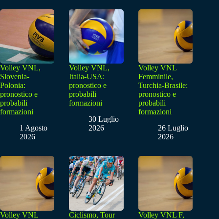
Volley VNL,
Volley VNL,
Volley VNL
Slovenia-
Italia-USA:
Femminile,
Polonia:
pronostico e
Turchia-Brasile:
pronostico e
probabili
pronostico e
probabili
formazioni
probabili
formazioni
formazioni
30 Luglio
1 Agosto
2026
26 Luglio
2026
2026
Volley VNL
Ciclismo, Tour
Volley VNL F,