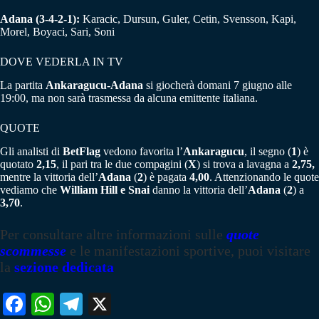
Adana (3-4-2-1):
Karacic, Dursun, Guler, Cetin, Svensson, Kapi,
Morel, Boyaci, Sari, Soni
DOVE VEDERLA IN TV
La partita
Ankaragucu-Adana
si giocherà domani 7 giugno alle
19:00, ma non sarà trasmessa da alcuna emittente italiana.
QUOTE
Gli analisti di
BetFlag
vedono favorita l’
Ankaragucu
, il segno (
1
) è
quotato
2,15
, il pari tra le due compagini (
X
) si trova a lavagna a
2,75,
mentre la vittoria dell’
Adana
(
2
) è pagata
4,00
. Attenzionando le quote
vediamo che
William Hill e Snai
danno la vittoria dell’
Adana
(
2
) a
3,70
.
Per consultare altre informazioni sulle
quote
scommesse
e le manifestazioni sportive, puoi visitare
la
sezione dedicata
Fa
W
Te
X