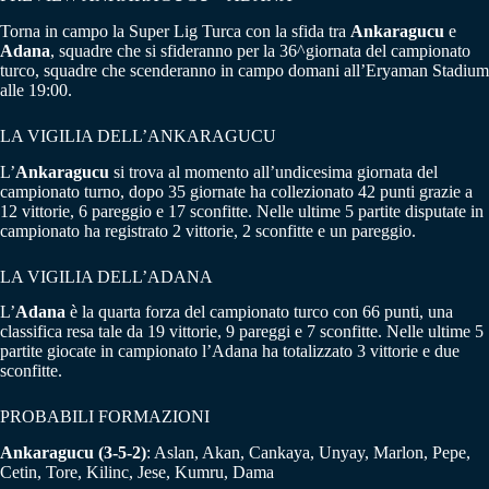
Torna in campo la Super Lig Turca con la sfida tra
Ankaragucu
e
Adana
, squadre che si sfideranno per la 36^giornata del campionato
turco, squadre che scenderanno in campo domani all’Eryaman Stadium
alle 19:00.
LA VIGILIA DELL’ANKARAGUCU
L’
Ankaragucu
si trova al momento all’undicesima giornata del
campionato turno, dopo 35 giornate ha collezionato 42 punti grazie a
12 vittorie, 6 pareggio e 17 sconfitte. Nelle ultime 5 partite disputate in
campionato ha registrato 2 vittorie, 2 sconfitte e un pareggio.
LA VIGILIA DELL’ADANA
L’
Adana
è la quarta forza del campionato turco con 66 punti, una
classifica resa tale da 19 vittorie, 9 pareggi e 7 sconfitte. Nelle ultime 5
partite giocate in campionato l’Adana ha totalizzato 3 vittorie e due
sconfitte.
PROBABILI FORMAZIONI
Ankaragucu (3-5-2)
: Aslan, Akan, Cankaya, Unyay, Marlon, Pepe,
Cetin, Tore, Kilinc, Jese, Kumru, Dama