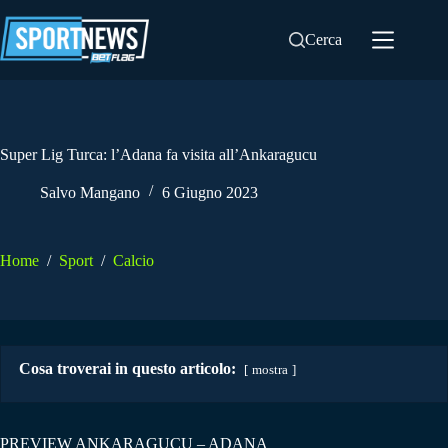
Salta
al
Cerca
contenuto
Super Lig Turca: l’Adana fa visita all’Ankaragucu
Salvo Mangano
6 Giugno 2023
Home
/
Sport
/
Calcio
Cosa troverai in questo articolo:
mostra
PREVIEW ANKARAGUCU – ADANA