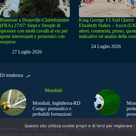
Riunione a Deauville-Clairefontaine
King George VI And Queen
(FRA) 27/07: Siepi e Steeple di
Elizabeth Stakes – Ascot (UK
spessore con molti cavalli al via per
attori, commenti, prono, quot
quote interessanti e pronostici con
indicative ed analisi della cor
sorprese
24 Luglio 2026
27 Luglio 2026
Di tendenza
Mondiali
Mondiali, Inghilterra-RD
Mond
Congo: pronostico e
prob
probabili formazioni
pron
Questo sito utilizza cookie propri e di terzi per migliorar
SportNews.BetFlag - Questo sito non rappresenta una testata giornalist
aggiornato senza alcuna periodicità