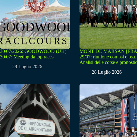
30/07/2026: GOODWOOD (UK)
MONT DE MARSAN [FRA
30/07: Meeting da top races
29/07: riunione con psi e psa.
Analisi delle corse e pronostic
29 Luglio 2026
28 Luglio 2026