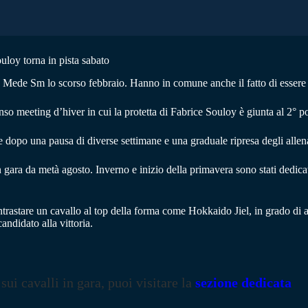
uloy torna in pista sabato
ede Sm lo scorso febbraio. Hanno in comune anche il fatto di essere in
so meeting d’hiver in cui la protetta di Fabrice Souloy è giunta al 2° 
 dopo una pausa di diverse settimane e una graduale ripresa degli allen
 gara da metà agosto. Inverno e inizio della primavera sono stati dedica
astare un cavallo al top della forma come Hokkaido Jiel, in grado di allin
andidato alla vittoria.
 sui cavalli in gara, puoi visitare la
sezione dedicata