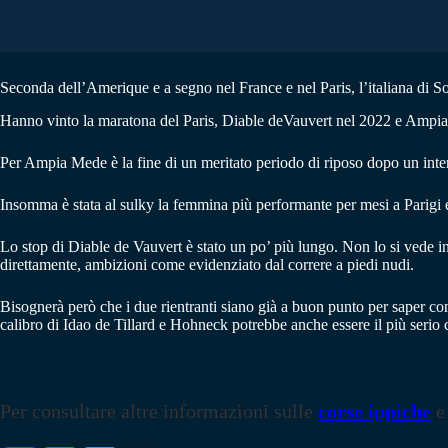
Seconda dell’Amerique e a segno nel France e nel Paris, l’italiana di So
Hanno vinto la maratona del Paris, Diable deVauvert nel 2022 e Ampia M
Per Ampia Mede è la fine di un meritato periodo di riposo dopo un inten
Insomma è stata al sulky la femmina più performante per mesi a Parigi e
Lo stop di Diable de Vauvert è stato un po’ più lungo. Non lo si vede in
direttamente, ambizioni come evidenziato dal correre a piedi nudi.
Bisognerà però che i due rientranti siano già a buon punto per saper contr
calibro di Idao de Tillard e Hohneck potrebbe anche essere il più serio c
Per consultare altre informazioni sulle
corse ippiche
e