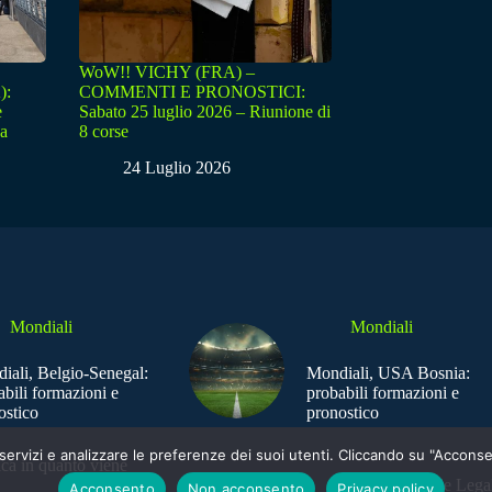
WoW!! VICHY (FRA) –
):
COMMENTI E PRONOSTICI:
e
Sabato 25 luglio 2026 – Riunione di
sa
8 corse
24 Luglio 2026
Mondiali
Mondiali
iali, Belgio-Senegal:
Mondiali, USA Bosnia:
abili formazioni e
probabili formazioni e
ostico
pronostico
e i servizi e analizzare le preferenze dei suoi utenti. Cliccando su "Acco
ica in quanto viene
Sede Legal
Acconsento
Non acconsento
Privacy policy