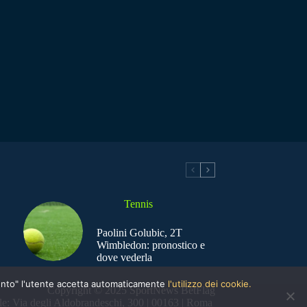
Tennis
Paolini Golubic, 2T
Wimbledon: pronostico e
dove vederla
nsento" l'utente accetta automaticamente
l'utilizzo dei cookie.
Copyright © 2025 SportNews BetFlag
e: Via degli Aldobrandeschi, 300 | 00163 | Roma