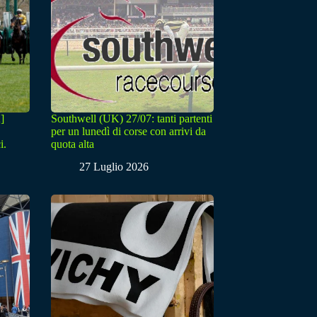
]
Southwell (UK) 27/07: tanti partenti
per un lunedì di corse con arrivi da
i.
quota alta
27 Luglio 2026