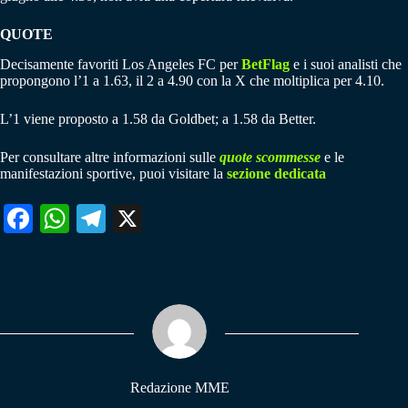
QUOTE
Decisamente favoriti Los Angeles FC per
BetFlag
e i suoi analisti che
propongono l’1 a 1.63, il 2 a 4.90 con la X che moltiplica per 4.10.
L’1 viene proposto a 1.58 da Goldbet; a 1.58 da Better.
Per consultare altre informazioni sulle
quote scommesse
e le
manifestazioni sportive, puoi visitare la
sezione dedicata
Fa
W
Te
X
ce
ha
le
bo
ts
gr
ok
A
a
pp
m
Redazione MME