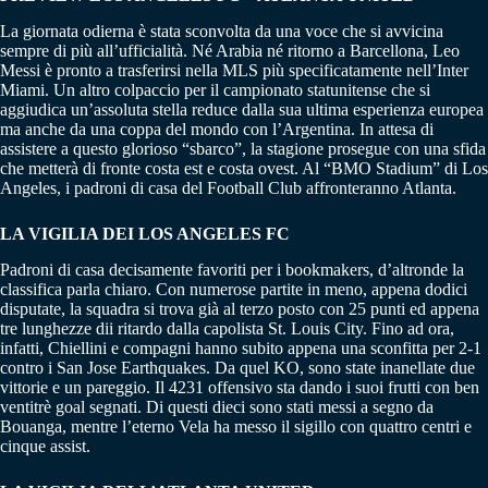
La giornata odierna è stata sconvolta da una voce che si avvicina
sempre di più all’ufficialità. Né Arabia né ritorno a Barcellona, Leo
Messi è pronto a trasferirsi nella MLS più specificatamente nell’Inter
Miami. Un altro colpaccio per il campionato statunitense che si
aggiudica un’assoluta stella reduce dalla sua ultima esperienza europea
ma anche da una coppa del mondo con l’Argentina. In attesa di
assistere a questo glorioso “sbarco”, la stagione prosegue con una sfida
che metterà di fronte costa est e costa ovest. Al “BMO Stadium” di Los
Angeles, i padroni di casa del Football Club affronteranno Atlanta.
LA VIGILIA DEI LOS ANGELES FC
Padroni di casa decisamente favoriti per i bookmakers, d’altronde la
classifica parla chiaro. Con numerose partite in meno, appena dodici
disputate, la squadra si trova già al terzo posto con 25 punti ed appena
tre lunghezze dii ritardo dalla capolista St. Louis City. Fino ad ora,
infatti, Chiellini e compagni hanno subito appena una sconfitta per 2-1
contro i San Jose Earthquakes. Da quel KO, sono state inanellate due
vittorie e un pareggio. Il 4231 offensivo sta dando i suoi frutti con ben
ventitrè goal segnati. Di questi dieci sono stati messi a segno da
Bouanga, mentre l’eterno Vela ha messo il sigillo con quattro centri e
cinque assist.