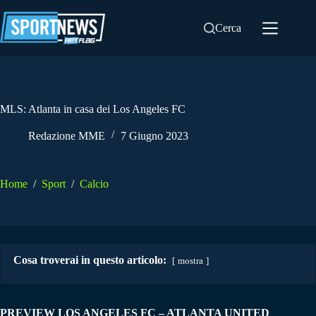
Salta
al
Cerca
contenuto
MLS: Atlanta in casa dei Los Angeles FC
Redazione MME
7 Giugno 2023
Home
/
Sport
/
Calcio
Cosa troverai in questo articolo:
mostra
PREVIEW LOS ANGELES FC – ATLANTA UNITED