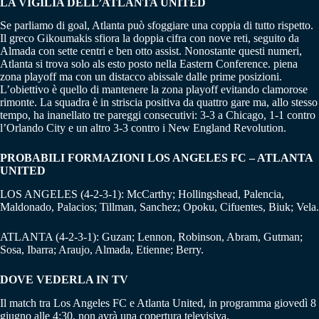
LA VIGILIA DELL’ATLANTA UNITED
Se parliamo di goal, Atlanta può sfoggiare una coppia di tutto rispetto.
Il greco Gikoumakis sfiora la doppia cifra con nove reti, seguito da
Almada con sette centri e ben otto assist. Nonostante questi numeri,
Atlanta si trova solo als esto posto nella Eastern Conference. piena
zona playoff ma con un distacco abissale dalle prime posizioni.
L’obiettivo è quello di mantenere la zona playoff evitando clamorose
rimonte. La squadra è in striscia positiva da quattro gare ma, allo stesso
tempo, ha inanellato tre pareggi consecutivi: 3-3 a Chicago, 1-1 contro
l’Orlando City e un altro 3-3 contro i New England Revolution.
PROBABILI FORMAZIONI LOS ANGELES FC – ATLANTA
UNITED
LOS ANGELES (4-2-3-1): McCarthy; Hollingshead, Palencia,
Maldonado, Palacios; Tillman, Sanchez; Opoku, Cifuentes, Biuk; Vela.
ATLANTA (4-2-3-1): Guzan; Lennon, Robinson, Abram, Gutman;
Sosa, Ibarra; Araujo, Almada, Etienne; Berry.
DOVE VEDERLA IN TV
Il match tra Los Angeles FC e Atlanta United, in programma giovedì 8
giugno alle 4:30, non avrà una copertura televisiva.