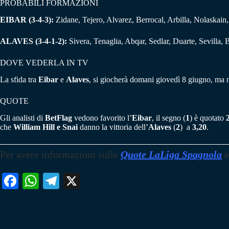
PROBABILI FORMAZIONI
EIBAR (3-4-3):
Zidane, Tejero, Alvarez, Berrocal, Arbilla, Nolaskai
ALAVES (3-4-1-2):
Sivera, Tenaglia, Abqar, Sedlar, Duarte, Sevilla, 
DOVE VEDERLA IN TV
La sfida tra
Eibar
e
Alaves
, si giocherà domani giovedì 8 giugno, ma n
QUOTE
Gli analisti di
BetFlag
vedono favorito l’
Eibar
, il segno (
1
) è quotato
che
William Hill e Snai
danno la vittoria dell’
Alaves
(
2
) a
3,20
.
Per avere informazioni sulle
Quote LaLiga Spagnola
e
Fa
W
Te
X
ce
ha
le
bo
ts
gr