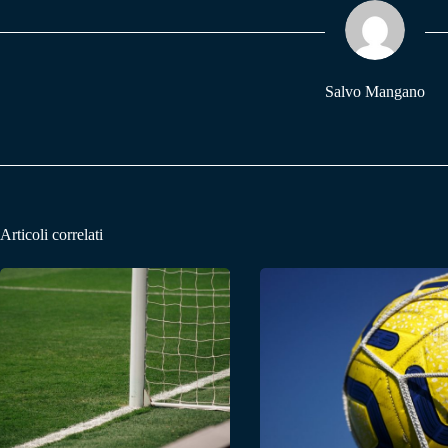
ok
A
a
pp
m
Salvo Mangano
Articoli correlati