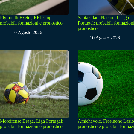
Plymouth Exeter, EFL Cup:
Santa Clara Nacional, Liga
probabili formazioni e pronostico
Portugal: probabili formazioni
pronostico
10 Agosto 2026
10 Agosto 2026
Moreirense Braga, Liga Portugal:
Amichevole, Frosinone Lazio
probabili formazioni e pronostico
pronostico e probabili formaz