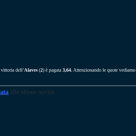
vittoria dell’
Alaves
(
2
) è pagata
3,64
. Attenzionando le quote vediamo
cata
alle ultime novità.