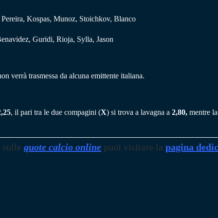
n, Pereira, Kospas, Munoz, Stoichkov, Blanco
Benavidez, Guridi, Rioja, Sylla, Jason
on verrà trasmessa da alcuna emittente italiana.
2,25
, il pari tra le due compagini (
X
) si trova a lavagna a
2,80,
mentre la 
 sulle
quote calcio online
puoi visitare la
pagina dedi