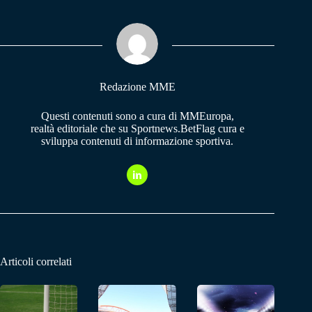
bo
ts
gr
ok
A
a
pp
m
Redazione MME
Questi contenuti sono a cura di MMEuropa,
realtà editoriale che su Sportnews.BetFlag cura e
sviluppa contenuti di informazione sportiva.
Articoli correlati