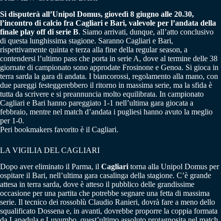
Si disputerà all’Unipol Domus, giovedì 8 giugno alle 20.30,
l’incontro di calcio fra Cagliari e Bari, valevole per l’andata della
finale play off di serie B
. Siamo arrivati, dunque, all’atto conclusivo
di questa lunghissima stagione. Saranno Cagliari e Bari,
rispettivamente quinta e terza alla fine della regular season, a
contendersi l’ultimo pass che porta in serie A, dove al termine delle 38
giornate di campionato sono approdate Frosinone e Genoa. Si gioca in
terra sarda la gara di andata. I biancorossi, regolamento alla mano, con
due pareggi festeggerebbero il ritorno in massima serie, ma la sfida è
tutta da scrivere e si preannuncia molto equilibrata. In campionato
Cagliari e Bari hanno pareggiato 1-1 nell’ultima gara giocata a
febbraio, mentre nel match d’andata i pugliesi hanno avuto la meglio
per 1-0.
Peri bookmakers favorito è il Cagliari.
LA VIGILIA DEL CAGLIARI
Dopo aver eliminato il Parma, il
Cagliari
torna alla Unipol Domus per
ospitare il Bari, nell’ultima gara casalinga della stagione. C’è grande
attesa in terra sarda, dove è atteso il pubblico delle grandissime
occasione per una partita che potrebbe segnare una fetta di massima
serie. Il tecnico dei rossoblù Claudio Ranieri, dovrà fare a meno dello
squalificato Dossena e, in avanti, dovrebbe proporre la coppia formata
da Lapadula e Luvumbo, quest’ultimo assoluto protagnosita nel match