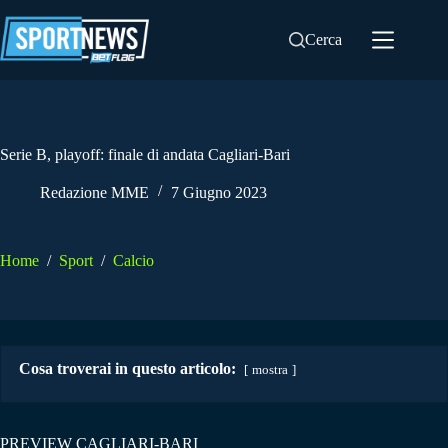
Salta
al
Cerca
contenuto
Serie B, playoff: finale di andata Cagliari-Bari
Redazione MME
7 Giugno 2023
Home
/
Sport
/
Calcio
Cosa troverai in questo articolo:
mostra
PREVIEW CAGLIARI-BARI