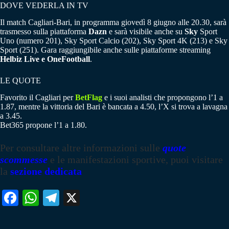
DOVE VEDERLA IN TV
Il match Cagliari-Bari, in programma giovedì 8 giugno alle 20.30, sarà
trasmesso sulla piattaforma
Dazn
e sarà visibile anche su
Sky
Sport
Uno (numero 201), Sky Sport Calcio (202), Sky Sport 4K (213) e Sky
Sport (251). Gara raggiungibile anche sulle piattaforme streaming
Helbiz Live e OneFootball
.
LE QUOTE
Favorito il Cagliari per
BetFlag
e i suoi analisti che propongono l’1 a
1.87, mentre la vittoria del Bari è bancata a 4.50, l’X si trova a lavagna
a 3.45.
Bet365 propone l’1 a 1.80.
Per consultare altre informazioni sulle
quote
scommesse
e le manifestazioni sportive, puoi visitare
la
sezione dedicata
Fa
W
Te
X
ce
ha
le