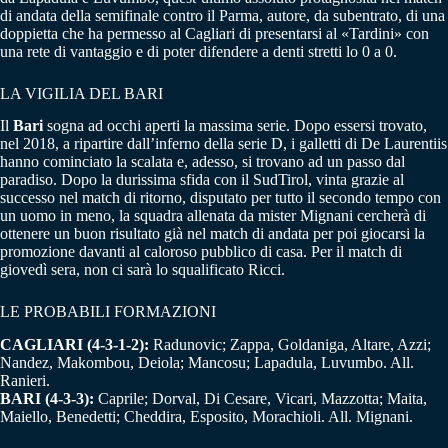
di andata della semifinale contro il Parma, autore, da subentrato, di una
doppietta che ha permesso al Cagliari di presentarsi al «Tardini» con
una rete di vantaggio e di poter difendere a denti stretti lo 0 a 0.
LA VIGILIA DEL BARI
Il
Bari
sogna ad occhi aperti la massima serie. Dopo essersi trovato,
nel 2018, a ripartire dall’inferno della serie D, i galletti di De Laurentiis
hanno cominciato la scalata e, adesso, si trovano ad un passo dal
paradiso. Dopo la durissima sfida con il SudTirol, vinta grazie al
successo nel match di ritorno, disputato per tutto il secondo tempo con
un uomo in meno, la squadra allenata da mister Mignani cercherà di
ottenere un buon risultato già nel match di andata per poi giocarsi la
promozione davanti al caloroso pubblico di casa. Per il match di
giovedì sera, non ci sarà lo squalificato Ricci.
LE PROBABILI FORMAZIONI
CAGLIARI (4-3-1-2):
Radunovic; Zappa, Goldaniga, Altare, Azzi;
Nandez, Makombou, Deiola; Mancosu; Lapadula, Luvumbo. All.
Ranieri.
BARI (4-3-3):
Caprile; Dorval, Di Cesare, Vicari, Mazzotta; Maita,
Maiello, Benedetti; Cheddira, Esposito, Morachioli. All. Mignani.