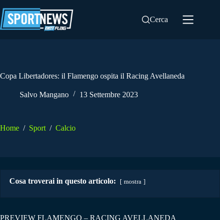
Salta
al
Cerca
contenuto
Copa Libertadores: il Flamengo ospita il Racing Avellaneda
Salvo Mangano
13 Settembre 2023
Home
/
Sport
/
Calcio
Cosa troverai in questo articolo:
mostra
PREVIEW FLAMENGO – RACING AVELLANEDA