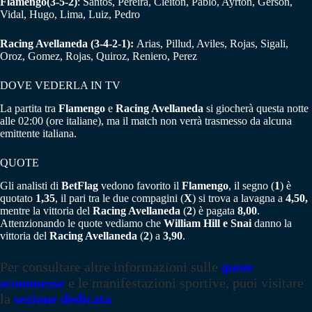
Flamengo(3-5-2)
: Santos, Pereira, Cleiton, Pablo, Ayrton, Gerson,
Vidal, Hugo, Lima, Luiz, Pedro
Racing Avellaneda (3-4-2-1):
Arias, Pillud, Aviles, Rojas, Sigali,
Oroz, Gomez, Rojas, Quiroz, Reniero, Perez
DOVE VEDERLA IN TV
La partita tra
Flamengo
e
Racing Avellaneda
si giocherà questa notte
alle 02:00 (ore italiane), ma il match non verrà trasmesso da alcuna
emittente italiana.
QUOTE
Gli analisti di
BetFlag
vedono favorito il
Flamengo
, il segno (
1
) è
quotato
1,35
, il pari tra le due compagini (
X
) si trova a lavagna a
4,50,
mentre la vittoria del
Racing Avellaneda
(
2
) è pagata
8,00
.
Attenzionando le quote vediamo che
William Hill e Snai
danno la
vittoria del
Racing Avellaneda
(
2
) a
3,90
.
Per consultare altre informazioni sulle
quote
scommesse
e le manifestazioni sportive, puoi visitare
la
sezione dedicata