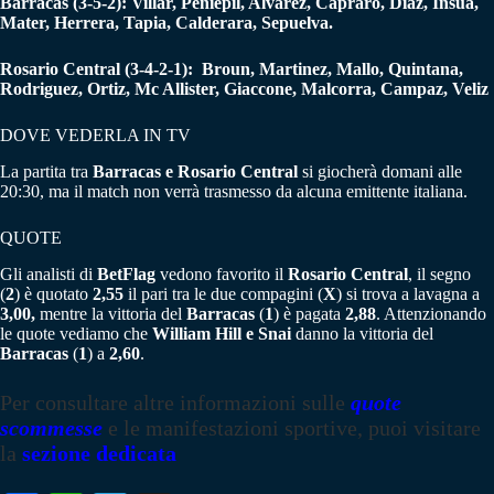
Barracas (3-5-2): Villar, Peniepil, Alvarez, Capraro, Diaz, Insua,
Mater, Herrera, Tapia, Calderara, Sepuelva.
Rosario Central (3-4-2-1): Broun, Martinez, Mallo, Quintana,
Rodriguez, Ortiz, Mc Allister, Giaccone, Malcorra, Campaz, Veliz
DOVE VEDERLA IN TV
La partita tra
Barracas e Rosario Central
si giocherà domani alle
20:30, ma il match non verrà trasmesso da alcuna emittente italiana.
QUOTE
Gli analisti di
BetFlag
vedono favorito il
Rosario Central
, il segno
(
2
) è quotato
2,55
il pari tra le due compagini (
X
) si trova a lavagna a
3,00,
mentre la vittoria del
Barracas
(
1
) è pagata
2,88
. Attenzionando
le quote vediamo che
William Hill e Snai
danno la vittoria del
Barracas
(
1
) a
2,60
.
Per consultare altre informazioni sulle
quote
scommesse
e le manifestazioni sportive, puoi visitare
la
sezione dedicata