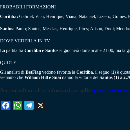
PROBABILI FORMAZIONI
Coritiba:
Gabriel; Vilar, Henrique, Viana; Natanael, Liziero, Gomes,
Santos
: Paulo; Santos, Messias, Henrique, Pires; Alison, Dodi; Mend
DOVE VEDERLA IN TV
La partita tra
Coritiba
e
Santos
si giocherà domani alle 21:00, ma la ga
QUOTE
Gli analisti di
BetFlag
vedono favorita la
Coritiba
, il segno (
1
) è quot
vediamo che
William Hill e Snai
danno la vittoria del
Santos
(
1
) a
2,7
Per consultare altre informazioni sulle
quote scommes
Fa
W
Te
X
ce
ha
le
bo
ts
gr