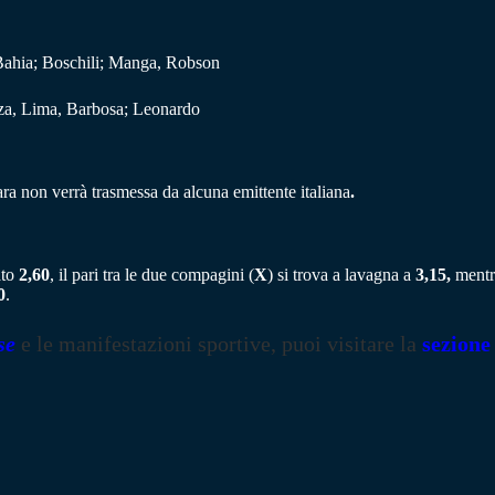
 Bahia; Boschili; Manga, Robson
oza, Lima, Barbosa; Leonardo
ra non verrà trasmessa da alcuna emittente italiana
.
ato
2,60
, il pari tra le due compagini (
X
) si trova a lavagna a
3,15,
mentre
0
.
se
e le manifestazioni sportive, puoi visitare la
sezione