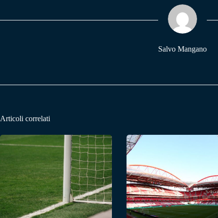
ok
A
a
pp
m
Salvo Mangano
Articoli correlati