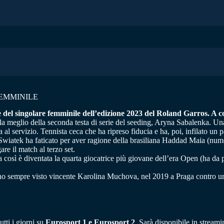
EMMINILE
le del singolare femminile dell’edizione 2023 del Roland Garros. A 
a meglio della seconda testa di serie del seeding, Aryna Sabalenka. Una 
a al servizio. Tennista ceca che ha ripreso fiducia e ha, poi, infilato u
a Swiatek ha faticato per aver ragione della brasiliana Haddad Maia (num
re il match al terzo set.
cca così è diventata la quarta giocatrice più giovane dell’era Open (ha da
biano sempre visto vincente Karolina Muchova, nel 2019 a Praga contro u
tti i giorni su
Eurosport 1 e Eurosport 2
. Sarà disponibile in stream