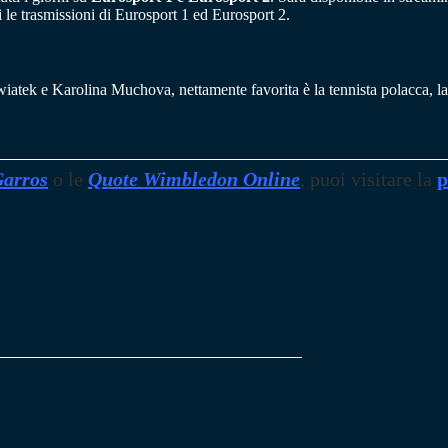
le trasmissioni di Eurosport 1 ed Eurosport 2.
a Swiatek e Karolina Muchova, nettamente favorita è la tennista polacca, 
Garros
o le
Quote Wimbledon Online
, puoi visitare la
p