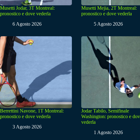
Musetti Jodar, 3T Montreal:
Musetti Mejia, 2T Montreal:
pronostico e dove vederla
pronostico e dove vederla
6 Agosto 2026
5 Agosto 2026
Berrettini Navone, 1T Montreal:
Jodar Tabilo, Semifinale
pronostico e dove vederla
Washington: pronostico e do
vederla
3 Agosto 2026
1 Agosto 2026