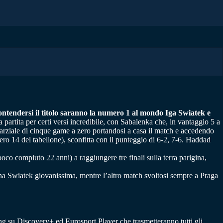
contendersi il titolo saranno la numero 1 al mondo Iga Swiatek e
partita per certi versi incredibile, con Sabalenka che, in vantaggio 5 a
n parziale di cinque game a zero portandosi a casa il match e accedendo
ero 14 del tabellone), sconfitta con il punteggio di 6-2, 7-6. Haddad
 poco compiuto 22 anni) a raggiungere tre finali sulla terra parigina,
na Swiatek giovanissima, mentre l’altro match svoltosi sempre a Praga
ing su Discovery+ ed Eurosport Player che trasmetteranno tutti gli