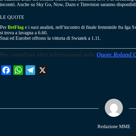
incontri. Anche su Sky Go, Now, Dazn e Timvision saranno disponibili 
LE QUOTE
Per
BetFlag
e i suoi analisti, nell’incontro di finale femminile fra Ig
si trova a lavagna a 6.60.
Snai ed Eurobet offrono la vittoria di Swiatek a 1.11.
Per consultare altre informazioni sulle
Quote Roland 
Fa
W
Te
X
ce
ha
le
bo
ts
gr
ok
A
a
pp
m
Redazione MME