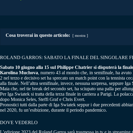
Cosa troverai in questo articolo:
mostra
ROLAND GARROS: SABATO LA FINALE DEL SINGOLARE F
Sabato 10 giugno alla 15 sul Philippe Chatrier si disputerà la fina
Karolina Muchova
, numero 43 al mondo che, in semifinale, ha avuto l
2 nel terzo e decisivo set ha sprecato un match point con la tennista cec
alla finale. Nell’altra semifinale, invece, nessuna sorpresa, seppure Ig
Maia che, nel tie break del secondo set, ha sciupato una palla per allunga
Per Iga Swiatek si tratta della terza finale in carriera a Parigi. La pola
dopo Monica Seles, Steffi Graf e Chris Evert.
Pronostici tutti dalla parte di Iga Swiatek seppur i due precedenti ab
nel 2020, fu un’esibizione, durante il periodo pandemico.
DOVE VEDERLO
L’edizione 2023 del Roland Garros sarà trasmessa in tv e in streaming tu