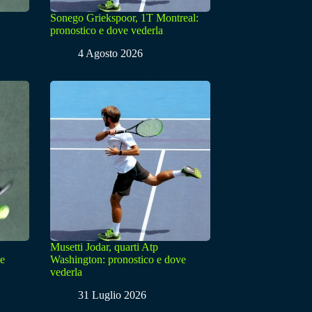
Sonego Griekspoor, 1T Montreal:
pronostico e dove vederla
4 Agosto 2026
Musetti Jodar, quarti Atp
ve
Washington: pronostico e dove
vederla
31 Luglio 2026