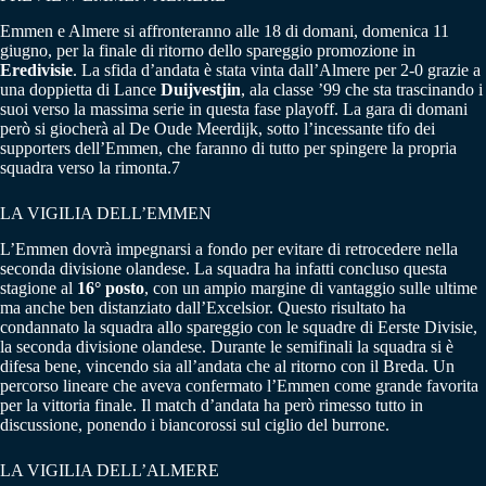
Emmen e Almere si affronteranno alle 18 di domani, domenica 11
giugno, per la finale di ritorno dello spareggio promozione in
Eredivisie
. La sfida d’andata è stata vinta dall’Almere per 2-0 grazie a
una doppietta di Lance
Duijvestjin
, ala classe ’99 che sta trascinando i
suoi verso la massima serie in questa fase playoff. La gara di domani
però si giocherà al De Oude Meerdijk, sotto l’incessante tifo dei
supporters dell’Emmen, che faranno di tutto per spingere la propria
squadra verso la rimonta.7
LA VIGILIA DELL’EMMEN
L’Emmen dovrà impegnarsi a fondo per evitare di retrocedere nella
seconda divisione olandese. La squadra ha infatti concluso questa
stagione al
16° posto
, con un ampio margine di vantaggio sulle ultime
ma anche ben distanziato dall’Excelsior. Questo risultato ha
condannato la squadra allo spareggio con le squadre di Eerste Divisie,
la seconda divisione olandese. Durante le semifinali la squadra si è
difesa bene, vincendo sia all’andata che al ritorno con il Breda. Un
percorso lineare che aveva confermato l’Emmen come grande favorita
per la vittoria finale. Il match d’andata ha però rimesso tutto in
discussione, ponendo i biancorossi sul ciglio del burrone.
LA VIGILIA DELL’ALMERE