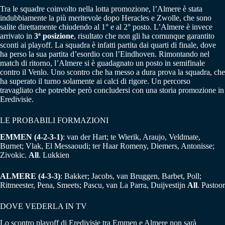
Tra le squadre coinvolto nella lotta promozione, l’Almere è stata
indubbiamente la più meritevole dopo Heracles e Zwolle, che sono
salite direttamente chiudendo al 1° e al 2° posto. L’Almere è invece
arrivato in
3ª posizione
, risultato che non gli ha comunque garantito
sconti ai playoff. La squadra è infatti partita dai quarti di finale, dove
ha perso la sua partita d’esordio con l’Eindhoven. Rimontando nel
match di ritorno, l’Almere si è guadagnato un posto in semifinale
contro il Venlo. Uno scontro che ha messo a dura prova la squadra, che
ha superato il turno solamente ai calci di rigore. Un percorso
travagliato che potrebbe però concludersi con una storia promozione in
Eredivisie.
LE PROBABILI FORMAZIONI
EMMEN (4-2-3-1)
: van der Hart; te Wierik, Araujo, Veldmate,
Burnet; Vlak, El Messaoudi; ter Haar Romeny, Diemers, Antonisse;
Zivokic.
All
. Lukkien
ALMERE (4-3-3)
: Bakker; Jacobs, van Bruggen, Barbet, Poll;
Ritmeester, Pena, Smeets; Pascu, van La Parra, Duijvestijn
All
. Pastoor
DOVE VEDERLA IN TV
Lo scontro playoff di Eredivisie tra Emmen e Almere non sarà