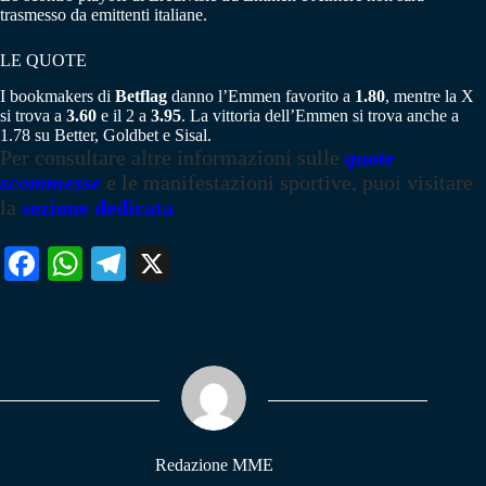
trasmesso da emittenti italiane.
LE QUOTE
I bookmakers di
Betflag
danno l’Emmen favorito a
1.80
, mentre la X
si trova a
3.60
e il 2 a
3.95
. La vittoria dell’Emmen si trova anche a
1.78 su Better, Goldbet e Sisal.
Per consultare altre informazioni sulle
quote
scommesse
e le manifestazioni sportive, puoi visitare
la
sezione dedicata
Fa
W
Te
X
ce
ha
le
bo
ts
gr
ok
A
a
pp
m
Redazione MME