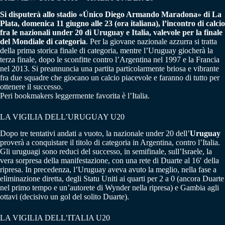
Si disputerà allo stadio «Único Diego Armando Maradona» di La
Plata, domenica 11 giugno alle 23 (ora italiana), l’incontro di calcio
fra le nazionali under 20 di Uruguay e Italia, valevole per la finale
del Mondiale di categoria
. Per la giovane nazionale azzurra si tratta
della prima storica finale di categoria, mentre l’Uruguay giocherà la
terza finale, dopo le sconfitte contro l’Argentina nel 1997 e la Francia
nel 2013. Si preannuncia una partita particolarmente briosa e vibrante
fra due squadre che giocano un calcio piacevole e faranno di tutto per
ottenere il successo.
Peri bookmakers leggermente favorita è l’Italia.
LA VIGILIA DELL’URUGUAY U20
Dopo tre tentativi andati a vuoto, la nazionale under 20 dell’
Uruguay
proverà a conquistare il titolo di categoria in Argentina, contro l’Italia.
Gli uruguagi sono reduci del successo, in semifinale, sull’Israele, la
vera sorpresa della manifestazione, con una rete di Duarte al 16′ della
ripresa. In precedenza, l’Uruguay aveva avuto la meglio, nella fase a
eliminazione diretta, degli Statu Uniti ai quarti per 2 a 0 (ancora Duarte
nel primo tempo e un’autorete di Wynder nella ripresa) e Gambia agli
ottavi (decisivo un gol del solito Duarte).
LA VIGILIA DELL’ITALIA U20