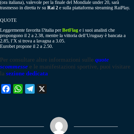
(ora italiana), valevole per la finale del Mondiale under 20, sarà
trasmesso in diretta tv su
Rai 2
e sulla piattaforma streaming RaiPlay.
QUOTE
Leggermente favorita l?italia per
BetFlag
e i suoi analisti che
propongono il 2 a 2.38, mentre la vittoria dell’Uruguay è bancata a
2.85, l’X si trova a lavagna a 3.05.
Eurobet propone il 2 a 2.50.
Per consultare altre informazioni sulle
quote
scommesse
e le manifestazioni sportive, puoi visitare
la
sezione dedicata
Fa
W
Te
X
ce
ha
le
bo
ts
gr
ok
A
a
pp
m