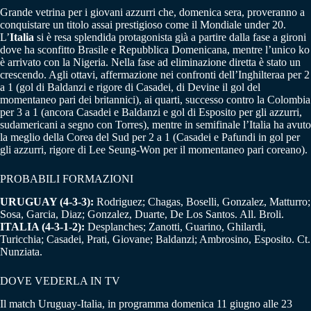
Grande vetrina per i giovani azzurri che, domenica sera, proveranno a
conquistare un titolo assai prestigioso come il Mondiale under 20.
L’
Italia
si è resa splendida protagonista già a partire dalla fase a gironi
dove ha sconfitto Brasile e Repubblica Domenicana, mentre l’unico ko
è arrivato con la Nigeria. Nella fase ad eliminazione diretta è stato un
crescendo. Agli ottavi, affermazione nei confronti dell’Inghilteraa per 2
a 1 (gol di Baldanzi e rigore di Casadei, di Devine il gol del
momentaneo pari dei britannici), ai quarti, successo contro la Colombia
per 3 a 1 (ancora Casadei e Baldanzi e gol di Esposito per gli azzurri,
sudamericani a segno con Torres), mentre in semifinale l’Italia ha avuto
la meglio della Corea del Sud per 2 a 1 (Casadei e Pafundi in gol per
gli azzurri, rigore di Lee Seung-Won per il momentaneo pari coreano).
PROBABILI FORMAZIONI
URUGUAY (4-3-3):
Rodriguez; Chagas, Boselli, Gonzalez, Matturro;
Sosa, Garcia, Diaz; Gonzalez, Duarte, De Los Santos. All. Broli.
ITALIA (4-3-1-2):
Desplanches; Zanotti, Guarino, Ghilardi,
Turicchia; Casadei, Prati, Giovane; Baldanzi; Ambrosino, Esposito. Ct.
Nunziata.
DOVE VEDERLA IN TV
Il match Uruguay-Italia, in programma domenica 11 giugno alle 23