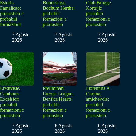
Estoril-
Bundesliga,
Club Brugge
Famalicao:
Bochum Hertha:
Kortrijk:
pronostico e
probabili
probabili
probabili
formazioni e
formazioni e
formazioni
pronostico
pronostico
7 Agosto
7 Agosto
7 Agosto
2026
2026
2026
Eredivisie,
Preliminari
Fiorentina A
Cambuur-
Europa League,
Coruna,
Excelsior:
Benfica Hearts:
amichevole:
probabili
probabili
probabili
formazioni e
formazioni e
formazioni e
pronostico
pronostico
pronostico
7 Agosto
6 Agosto
6 Agosto
2026
2026
2026