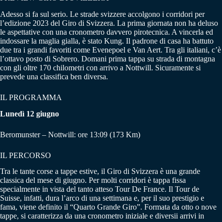
Adesso si fa sul serio. Le strade svizzere accolgono i corridori per
l’edizione 2023 del Giro di Svizzera. La prima giornata non ha deluso
le aspettative con una cronometro davvero pirotecnica. A vincerla ed
indossare la maglia gialla, è stato Kung. Il padrone di casa ha battuto
due tra i grandi favoriti come Evenepoel e Van Aert. Tra gli italiani, c’è
l’ottavo posto di Sobrero. Domani prima tappa su strada di montagna
con gli oltre 170 chilometri con arrivo a Nottwill. Sicuramente si
prevede una classifica ben diversa.
IL PROGRAMMA
Lunedì 12 giugno
Beromunster – Nottwill: ore 13:09 (173 Km)
IL PERCORSO
Tra le tante corse a tappe estive, il Giro di Svizzera è una grande
classica del mese di giugno. Per molti corridori è tappa fissa
specialmente in vista del tanto atteso Tour De France. Il Tour de
Suisse, infatti, dura l’arco di una settimana e, per il suo prestigio e
fama, viene definito il “Quarto Grande Giro”. Formata da otto o nove
tappe, si caratterizza da una cronometro iniziale e diversii arrivi in