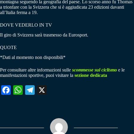
montagna seguendo la geografia del paese. Lo scorso anno fu Thomas
a trionfare con la Svizzera che si è aggiudicata 23 edizioni davanti
all’Italia ferma a 19.
DOVE VEDERLO IN TV
Il giro di Svizzera sarà trasmesso da Eurosport.
QUOTE
*Dati al momento non disponibili*
Per consultare altre informazioni sulle
scommesse sul ciclismo
e le
manifestazioni sportive, puoi visitare la
sezione dedicata
Fa
W
Te
X
ce
ha
le
bo
ts
gr
ok
A
a
pp
m