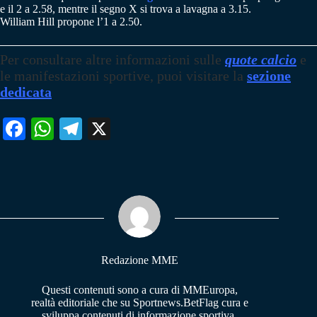
e il 2 a 2.58, mentre il segno X si trova a lavagna a 3.15.
William Hill propone l’1 a 2.50.
Per consultare altre informazioni sulle
quote calcio
e
le manifestazioni sportive, puoi visitare la
sezione
dedicata
Fa
W
Te
X
ce
ha
le
bo
ts
gr
ok
A
a
pp
m
Redazione MME
Questi contenuti sono a cura di MMEuropa,
realtà editoriale che su Sportnews.BetFlag cura e
sviluppa contenuti di informazione sportiva.