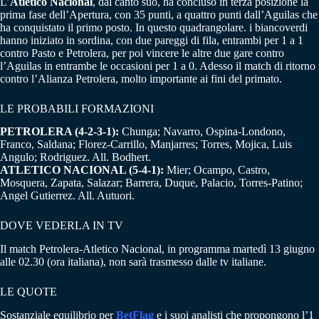
L’
Atletico Nacional
, dal canto suo, ha concluso in terza posizione la
prima fase dell’Apertura, con 35 punti, a quattro punti dall’Aguilas che
ha conquistato il primo posto. In questo quadrangolare. i biancoverdi
hanno iniziato in sordina, con due pareggi di fila, entrambi per 1 a 1
contro Pasto e Petrolera, per poi vincere le altre due gare contro
l’Aguilas in entrambe le occasioni per 1 a 0. Adesso il match di ritorno
contro l’Alianza Petrolera, molto importante ai fini del primato.
LE PROBABILI FORMAZIONI
PETROLERA (4-2-3-1):
Chunga; Navarro, Ospina-Londono,
Franco, Saldana; Florez-Carrillo, Manjarres; Torres, Mojica, Luis
Angulo; Rodriguez. All. Bodhert.
ATLETICO NACIONAL (5-4-1):
Mier; Ocampo, Castro,
Mosquera, Zapata, Salazar; Barrera, Duque, Palacio, Torres-Patino;
Angel Gutierrez. All. Autuori.
DOVE VEDERLA IN TV
Il match Petrolera-Atletico Nacional, in programma martedì 13 giugno
alle 02.30 (ora italiana), non sarà trasmesso dalle tv italiane.
LE QUOTE
Sostanziale equilibrio per
BetFlag
e i suoi analisti che propongono l’1