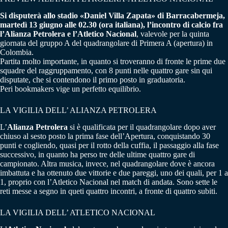
Si disputerà allo stadio «Daniel Villa Zapata» di Barracabermeja,
martedì 13 giugno alle 02.30 (ora italiana), l’incontro di calcio fra
l’Alianza Petrolera e l’Atletico Nacional
, valevole per la quinta
giornata del gruppo A del quadrangolare di Primera A (apertura) in
Colombia.
Partita molto importante, in quanto si troveranno di fronte le prime due
squadre del raggruppamento, con 8 punti nelle quattro gare sin qui
disputate, che si contendono il primo posto in graduatoria.
Peri bookmakers vige un perfetto equilibrio.
LA VIGILIA DELL’ ALIANZA PETROLERA
L’
Alianza Petrolera
si è qualificata per il quadrangolare dopo aver
chiuso al sesto posto la prima fase dell’Apertura, conquistando 30
punti e cogliendo, quasi per il rotto della cuffia, il passaggio alla fase
successivo, in quanto ha perso tre delle ultime quattro gare di
campionato. Altra musica, invece, nel quadrangolare dove è ancora
imbattuta e ha ottenuto due vittorie e due pareggi, uno dei quali, per 1 a
1, proprio con l’Atletico Nacional nel match di andata. Sono sette le
reti messe a segno in queti quattro incontri, a fronte di quattro subiti.
LA VIGILIA DELL’ ATLETICO NACIONAL