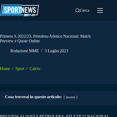
Salta
al
Cerca
contenuto
Primera A 2022/23, Petrolera-Atletico Nacional: Match
Preview e Quote Online
Redazione MME
3 Luglio 2023
Home
/
Sport
/
Calcio
Cosa troverai in questo articolo:
mostra
PREVIEW ALIANZA PETROLERA-ATLETICO NACIONAL