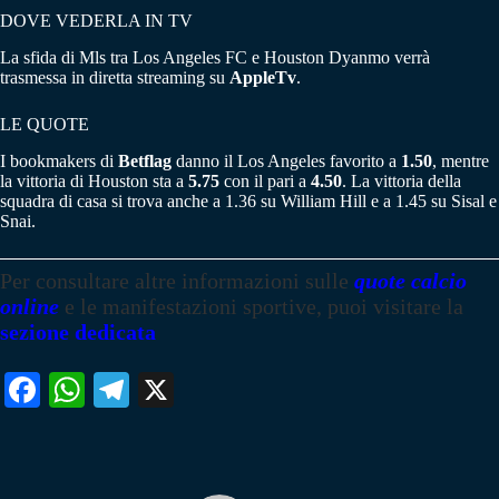
DOVE VEDERLA IN TV
La sfida di Mls tra Los Angeles FC e Houston Dyanmo verrà
trasmessa in diretta streaming su
AppleTv
.
LE QUOTE
I bookmakers di
Betflag
danno il Los Angeles favorito a
1.50
, mentre
la vittoria di Houston sta a
5.75
con il pari a
4.50
. La vittoria della
squadra di casa si trova anche a 1.36 su William Hill e a 1.45 su Sisal e
Snai.
Per consultare altre informazioni sulle
quote calcio
online
e le manifestazioni sportive, puoi visitare la
sezione dedicata
Fa
W
Te
X
ce
ha
le
bo
ts
gr
ok
A
a