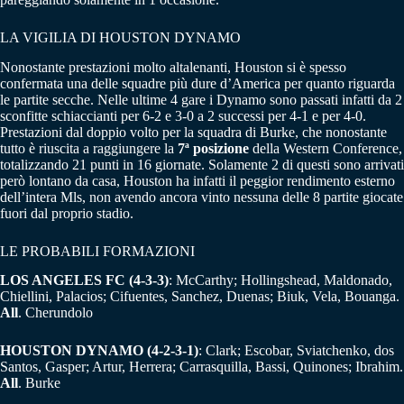
LA VIGILIA DI HOUSTON DYNAMO
Nonostante prestazioni molto altalenanti, Houston si è spesso
confermata una delle squadre più dure d’America per quanto riguarda
le partite secche. Nelle ultime 4 gare i Dynamo sono passati infatti da 2
sconfitte schiaccianti per 6-2 e 3-0 a 2 successi per 4-1 e per 4-0.
Prestazioni dal doppio volto per la squadra di Burke, che nonostante
tutto è riuscita a raggiungere la
7ª posizione
della Western Conference,
totalizzando 21 punti in 16 giornate. Solamente 2 di questi sono arrivati
però lontano da casa, Houston ha infatti il peggior rendimento esterno
dell’intera Mls, non avendo ancora vinto nessuna delle 8 partite giocate
fuori dal proprio stadio.
LE PROBABILI FORMAZIONI
LOS ANGELES FC (4-3-3)
: McCarthy; Hollingshead, Maldonado,
Chiellini, Palacios; Cifuentes, Sanchez, Duenas; Biuk, Vela, Bouanga.
All
. Cherundolo
HOUSTON DYNAMO (4-2-3-1)
: Clark; Escobar, Sviatchenko, dos
Santos, Gasper; Artur, Herrera; Carrasquilla, Bassi, Quinones; Ibrahim.
All
. Burke