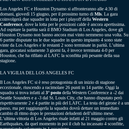
Los Angeles FC e Houston Dynamo si affronteranno alle 4:30 di
domani, giovedì 15 giugno, per il prossimo turno di
Mls
. La gara
coinvolgerà due squadre in lotta per i playoff della
Western
Conference
, dove la lotta per le posizioni calde è ancora apertissima.
Ad ospitare la partita sarà il BMO Stadium di Los Angeles, dove gli
Houston Dynamo non hanno ancora mai vinto nemmeno una volta. Su
6 partite disputate tra le due squadre in questo impianto 4 sono state
vinte da Los Angeles e le restanti 2 sono terminate in parità. L’ultima
gara, giocatasi solamente 3 giorni fa, è invece terminata 4-0 per
Houston, che ha rifilato al LAFC la sconfitta più pesante della sua
stagione.
LA VIGILIA DEL LOS ANGELES FC
Il Los Angeles FC si è reso protagonista di un inizio di stagione
eccezionale, riuscendo a racimolare 26 punti in 14 partite. Oggi la
squadra si trova infatti al
3° posto
della Western Conference a -2 dai
Seattle Sounders e a -3 dal St. Louis City, che hanno disputato però
rispettivamente 2 e 4 partite in più del LAFC. La testa del girone è a un
passo, ma per raggiungerla la squadra dovrà dettare un immediato
cambio di ritmo dopo le prestazioni deludenti dell’ultimo mese.
L’ultima vittoria di Los Angeles risale infatti al 21 maggio contro gli
Earthquakes, da quel momento in poi il club ha incassato 4 sconfitte,
pareggiando solamente in 1 occasione.