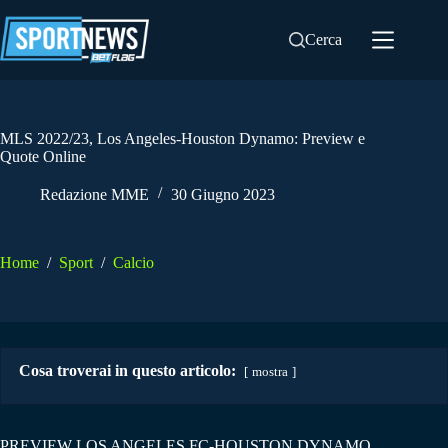
Salta
al
Cerca
contenuto
MLS 2022/23, Los Angeles-Houston Dynamo: Preview e
Quote Online
Redazione MME
30 Giugno 2023
Home
/
Sport
/
Calcio
Cosa troverai in questo articolo:
mostra
PREVIEW LOS ANGELES FC-HOUSTON DYNAMO