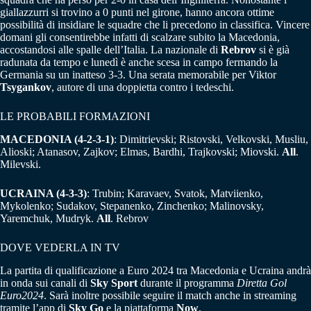
giallazzurri si trovino a 0 punti nel girone, hanno ancora ottime
possibilità di insidiare le squadre che li precedono in classifica. Vincere
domani gli consentirebbe infatti di scalzare subito la Macedonia,
accostandosi alle spalle dell’Italia. La nazionale di
Rebrov
si è già
radunata da tempo e lunedì è anche scesa in campo fermando la
Germania su un inatteso 3-3. Una serata memorabile per Viktor
Tsygankov
, autore di una doppietta contro i tedeschi.
LE PROBABILI FORMAZIONI
MACEDONIA (4-2-3-1)
: Dimitrievski; Ristovski, Velkovski, Musliu,
Alioski; Atanasov, Zajkov; Elmas, Bardhi, Trajkovski; Miovski.
All
.
Milevski.
UCRAINA (4-3-3)
: Trubin; Karavaev, Svatok, Matviienko,
Mykolenko; Sudakov, Stepanenko, Zinchenko; Malinovsky,
Yaremchuk, Mudryk.
All
. Rebrov
DOVE VEDERLA IN TV
La partita di qualificazione a Euro 2024 tra Macedonia e Ucraina andrà
in onda sui canali di
Sky Sport
durante il programma
Diretta Gol
Euro2024
. Sarà inoltre possibile seguire il match anche in streaming
tramite l’app di
Sky Go
e la piattaforma
Now
.