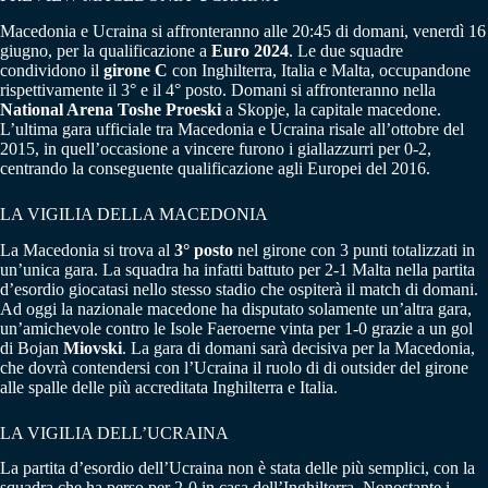
Macedonia e Ucraina si affronteranno alle 20:45 di domani, venerdì 16
giugno, per la qualificazione a
Euro 2024
. Le due squadre
condividono il
girone C
con Inghilterra, Italia e Malta, occupandone
rispettivamente il 3° e il 4° posto. Domani si affronteranno nella
National Arena Toshe Proeski
a Skopje, la capitale macedone.
L’ultima gara ufficiale tra Macedonia e Ucraina risale all’ottobre del
2015, in quell’occasione a vincere furono i giallazzurri per 0-2,
centrando la conseguente qualificazione agli Europei del 2016.
LA VIGILIA DELLA MACEDONIA
La Macedonia si trova al
3° posto
nel girone con 3 punti totalizzati in
un’unica gara. La squadra ha infatti battuto per 2-1 Malta nella partita
d’esordio giocatasi nello stesso stadio che ospiterà il match di domani.
Ad oggi la nazionale macedone ha disputato solamente un’altra gara,
un’amichevole contro le Isole Faeroerne vinta per 1-0 grazie a un gol
di Bojan
Miovski
. La gara di domani sarà decisiva per la Macedonia,
che dovrà contendersi con l’Ucraina il ruolo di di outsider del girone
alle spalle delle più accreditata Inghilterra e Italia.
LA VIGILIA DELL’UCRAINA
La partita d’esordio dell’Ucraina non è stata delle più semplici, con la
squadra che ha perso per 2-0 in casa dell’Inghilterra. Nonostante i