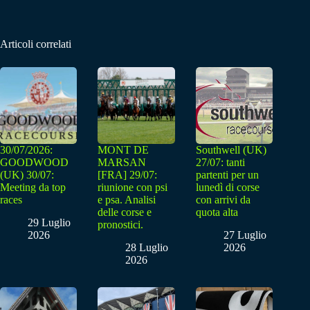
Articoli correlati
30/07/2026:
MONT DE
Southwell (UK)
GOODWOOD
MARSAN
27/07: tanti
(UK) 30/07:
[FRA] 29/07:
partenti per un
Meeting da top
riunione con psi
lunedì di corse
races
e psa. Analisi
con arrivi da
delle corse e
quota alta
29 Luglio
pronostici.
2026
27 Luglio
28 Luglio
2026
2026