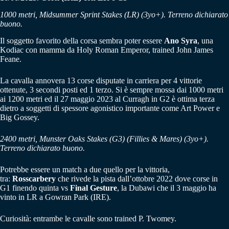
1000 metri, Midsummer Sprint Stakes (LR) (3yo+). Terreno dichiarato
buono.
Il soggetto favorito della corsa sembra poter essere
Ano Syra
, una
Kodiac con mamma da Holy Roman Emperor, trained John James
Feane.
La cavalla annovera 13 corse disputate in carriera per 4 vittorie
ottenute, 3 secondi posti ed 1 terzo. Si è sempre mossa dai 1000 metri
ai 1200 metri ed il 27 maggio 2023 al Curragh in G2 è ottima terza
dietro a soggetti di spessore agonistico importante come Art Power e
Big Gossey.
2400 metri, Munster Oaks Stakes (G3) (Fillies & Mares) (3yo+).
Terreno dichiarato buono.
Potrebbe essere un match a due quello per la vittoria,
tra:
Rosscarbery
che rivede la pista dall’ottobre 2022 dove corse in
G1 finendo quinta vs
Final Gesture
, la Dubawi che il 3 maggio ha
vinto in LR a Gowran Park (IRE).
Curiosità: entrambe le cavalle sono trained P. Twomey.