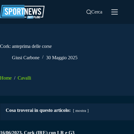
Salta
al
Cerca
contenuto
Cork: anteprima delle corse
Giusi Carbone
30 Maggio 2025
Home
/
Cavalli
Cosa troverai in questo articolo:
mostra
16/06/2023. Cork (IRE) con LR e G3