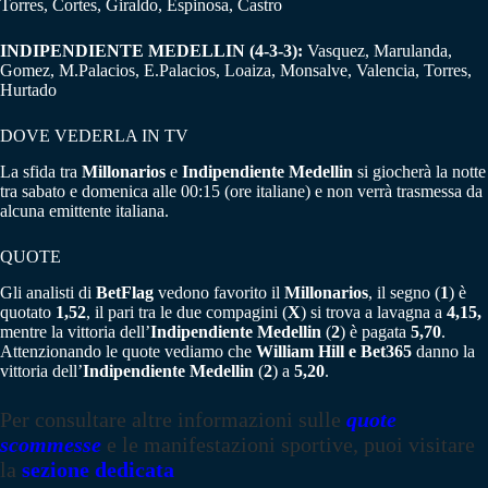
Torres, Cortes, Giraldo, Espinosa, Castro
INDIPENDIENTE MEDELLIN (4-3-3):
Vasquez, Marulanda,
Gomez, M.Palacios, E.Palacios, Loaiza, Monsalve, Valencia, Torres,
Hurtado
DOVE VEDERLA IN TV
La sfida tra
Millonarios
e
Indipendiente
Medellin
si giocherà la notte
tra sabato e domenica alle 00:15 (ore italiane) e non verrà trasmessa da
alcuna emittente italiana.
QUOTE
Gli analisti di
BetFlag
vedono favorito il
Millonarios
, il segno (
1
) è
quotato
1,52
, il pari tra le due compagini (
X
) si trova a lavagna a
4,15,
mentre la vittoria dell’
Indipendiente Medellin
(
2
) è pagata
5,70
.
Attenzionando le quote vediamo che
William Hill e Bet365
danno la
vittoria dell’
Indipendiente Medellin
(
2
) a
5,20
.
Per consultare altre informazioni sulle
quote
scommesse
e le manifestazioni sportive, puoi visitare
la
sezione dedicata