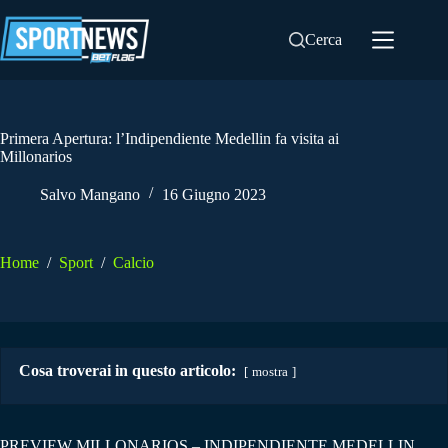
Salta
al
Cerca
contenuto
Primera Apertura: l’Indipendiente Medellin fa visita ai
Millonarios
Salvo Mangano
16 Giugno 2023
Home
/
Sport
/
Calcio
Cosa troverai in questo articolo:
mostra
PREVIEW MILLONARIOS – INDIPENDIENTE MEDELLIN