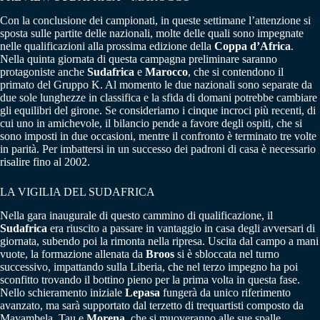
Con la conclusione dei campionati, in queste settimane l’attenzione si
sposta sulle partite delle nazionali, molte delle quali sono impegnate
nelle qualificazioni alla prossima edizione della
Coppa d’Africa
.
Nella quinta giornata di questa campagna preliminare saranno
protagoniste anche
Sudafrica
e
Marocco
, che si contendono il
primato del Gruppo K. Al momento le due nazionali sono separate da
due sole lunghezze in classifica e la sfida di domani potrebbe cambiare
gli equilibri del girone. Se consideriamo i cinque incroci più recenti, di
cui uno in amichevole, il bilancio pende a favore degli ospiti, che si
sono imposti in due occasioni, mentre il confronto è terminato tre volte
in parità. Per imbattersi in un successo dei padroni di casa è necessario
risalire fino al 2002.
LA VIGILIA DEL SUDAFRICA
Nella gara inaugurale di questo cammino di qualificazione, il
Sudafrica
era riuscito a passare in vantaggio in casa degli avversari di
giornata, subendo poi la rimonta nella ripresa. Uscita dal campo a mani
vuote, la formazione allenata da
Broos
si è sbloccata nel turno
successivo, impattando sulla Liberia, che nel terzo impegno ha poi
sconfitto trovando il bottino pieno per la prima volta in questa fase.
Nello schieramento iniziale
Lepasa
fungerà da unico riferimento
avanzato, ma sarà supportato dal terzetto di trequartisti composto da
Mayambela, Tau e
Morena
, che si muoveranno alle sue spalle.