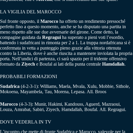
LA VIGILIA DEL MAROCCO
Sul fronte opposto, il
Marocco
ha offerto un rendimento pressoché
perfetto fino a questo momento, anche se ha disputato una partita in
meno rispetto alle sue due avversarie del girone. Come detto, la
compagine guidata da
Regragui
ha superato a pieni voti l’esordio,
battendo i sudafricani in rimonta per 2 a 1. La truppa nordafricana si è
confermata in vetta a punteggio pieno grazie alla vittoria ottenuta
contro la Liberia, dove è anche riuscita a mantenere inviolata la propria
porta. Nell’undici di partenza, ci sarà spazio per il tridente offensivo
formato da
Ziyech
e Boufal ai lati della punta centrale
Hamdallah
.
PROBABILI FORMAZIONI
Sudafrica
(4-2-3-1): Williams, Maela, Mvala, Xulu, Mobbie, Sithole,
Mokoena, Mayambela, Tau, Morena, Lepasa. All. Broos
Marocco
(4-3-3): Munir, Hakimi, Kandouss, Aguerd, Mazraoui,
Louza, Amrabat, Sabiri, Ziyech, Hamdallah, Boufal. All. Regragui.
DOVE VEDERLA IN TV
L’incontro che mette di fronte Sudafrica e Marocco, valevole per la