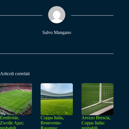
ok
A
a
pp
m
Salvo Mangano
Articoli correlati
Eredivisie,
Coppa Italia,
Arezzo Brescia,
Zwolle Ajax:
Benevento-
Coppa Italia:
probabili
Ravenna:
probabili