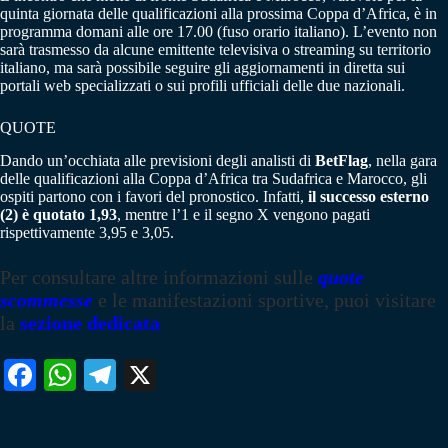
quinta giornata delle qualificazioni alla prossima Coppa d’Africa, è in
programma domani alle ore 17.00 (fuso orario italiano). L’evento non
sarà trasmesso da alcune emittente televisiva o streaming su territorio
italiano, ma sarà possibile seguire gli aggiornamenti in diretta sui
portali web specializzati o sui profili ufficiali delle due nazionali.
QUOTE
Dando un’occhiata alle previsioni degli analisti di
BetFlag
, nella gara
delle qualificazioni alla Coppa d’Africa tra Sudafrica e Marocco, gli
ospiti partono con i favori del pronostico. Infatti,
il successo esterno
(2) è quotato 1,93
, mentre l’1 e il segno X vengono pagati
rispettivamente 3,95 e 3,05.
Per consultare altre informazioni sulle
quote
scommesse
e le manifestazioni sportive, puoi visitare
la
sezione dedicata
Fa
W
Te
X
ce
ha
le
bo
ts
gr