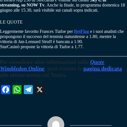
streaming, su NOW Tv
. Anche la finale, in programma domenica 18
giugno alle 15.30, sarà visibile sui canali sopra indicati.
LE QUOTE
Leggermente favorito Frances Tiafoe per
BetFlag
e i suoi analisti che
propongono il successo del tennista statunitense a 1.80, mentre la
vittoria di Jan-Lennard Struff è bancata a 1.90.
StarCasinò propone la vittoria di Tiafoe a 1.77.
Per consultare altre informazioni sulle
Quote
Wimbledon Online
, puoi visitare la
pagina dedicata
alle ultime novità sul Tennis.
Fa
W
Te
X
ce
ha
le
bo
ts
gr
ok
A
a
pp
m