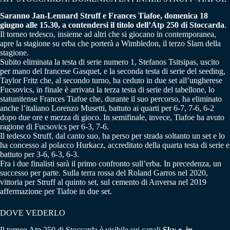
Saranno Jan-Lennard Struff e Frances Tiafoe, domenica 18
giugno alle 15.30, a contendersi il titolo dell’Atp 250 di Stoccarda
.
Il torneo tedesco, insieme ad altri che si giocano in contemporanea,
apre la stagione su erba che porterà a Wimbledon, il terzo Slam della
stagione.
Subito eliminata la testa di serie numero 1, Stefanos Tsitsipas, uscito
per mano del francese Gasquet, e la seconda testa di serie del seeding,
Taylor Fritz che, al secondo turno, ha ceduto in due set all’ungherese
Fucsovics, in finale è arrivata la terza testa di serie del tabellone, lo
statunitense Frances Tiafoe che, durante il suo percorso, ha eliminato
anche l’italiano Lorenzo Musetti, battuto ai quarti per 6-7, 7-6, 6-2
dopo due ore e mezza di gioco. In semifinale, invece, Tiafoe ha avuto
ragione di Fucsovics per 6-3, 7-6.
Il tedesco Struff, dal canto suo, ha perso per strada soltanto un set e lo
ha concesso al polacco Hurkacz, accreditato della quarta testa di serie e
battuto per 3-6, 6-3, 6-3.
Fra i due finalisti sarà il primo confronto sull’erba. In precedenza, un
successo per parte. Sulla terra rossa del Roland Garros nel 2020,
vittoria per Struff al quinto set, sul cemento di Anversa nel 2019
affermazione per Tiafoe in due set.
DOVE VEDERLO
Il torneo Atp 250 di Stoccarda è visibile sui canali
Sky e, in