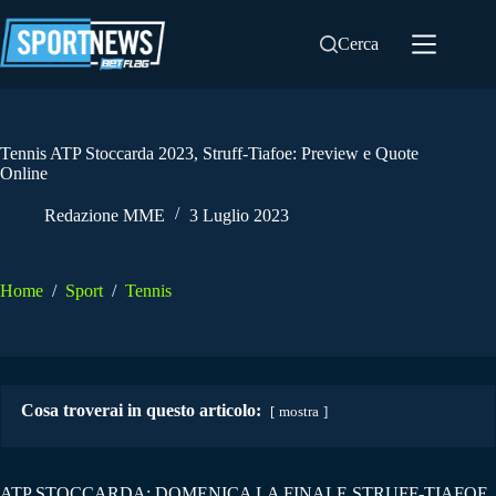
Salta
al
Cerca
contenuto
Tennis ATP Stoccarda 2023, Struff-Tiafoe: Preview e Quote
Online
Redazione MME
3 Luglio 2023
Home
/
Sport
/
Tennis
Cosa troverai in questo articolo:
mostra
ATP STOCCARDA: DOMENICA LA FINALE STRUFF-TIAFOE