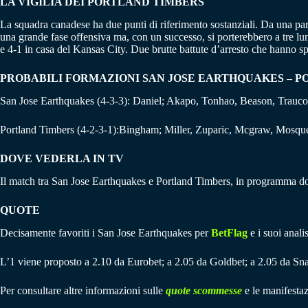
LA VIGILIA DEI PORTLAND TIMBERS
La squadra canadese ha due punti di riferimento sostanziali. Da una parte
una grande fase offensiva ma, con un successo, si porterebbero a tre lu
e 4-1 in casa del Kansas City. Due brutte battute d’arresto che hanno spi
PROBABILI FORMAZIONI SAN JOSE EARTHQUAKES – 
San Jose Earthquakes (4-3-3): Daniel; Akapo, Tonhao, Beason, Trauco;
Portland Timbers (4-2-3-1):Bingham; Miller, Zuparic, Mcgraw, Mosquera
DOVE VEDERLA IN TV
Il match tra San Jose Earthquakes e Portland Timbers, in programma do
QUOTE
Decisamente favoriti i San Jose Earthquakes per
BetFlag
e i suoi anali
L’1 viene proposto a 2.10 da Eurobet; a 2.05 da Goldbet; a 2.05 da Sna
Per consultare altre informazioni sulle
quote scommesse
e le manifestaz