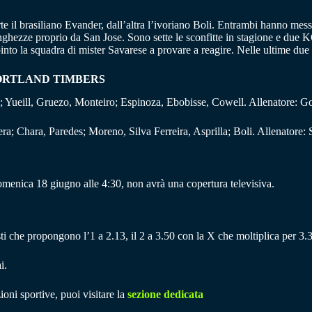
 il brasiliano Evander, dall’altra l’ivoriano Boli. Entrambi hanno messo i
nghezze proprio da San Jose. Sono sette le sconfitte in stagione e due 
nto la squadra di mister Savarese a provare a reagire. Nelle ultime due gi
PORTLAND TIMBERS
 Yueill, Gruezo, Monteiro; Espinoza, Ebobisse, Cowell. Allenatore: G
; Chara, Paredes; Moreno, Silva Ferreira, Asprilla; Boli. Allenatore: 
menica 18 giugno alle 4:30, non avrà una copertura televisiva.
sti che propongono l’1 a 2.13, il 2 a 3.50 con la X che moltiplica per 3.
i.
ioni sportive, puoi visitare la
sezione dedicata