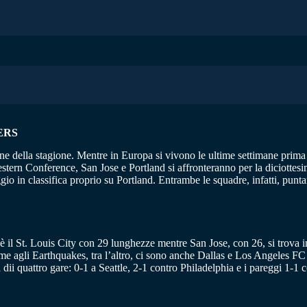
ERS
ne della stagione. Mentre in Europa si vivono le ultime settimane prima 
stern Conference, San Jose e Portland si affronteranno per la diciottesi
io in classifica proprio su Portland. Entrambe le squadre, infatti, punta
’è il St. Louis City con 29 lunghezze mentre San Jose, con 26, si trova
sieme agli Earthquakes, tra l’altro, ci sono anche Dallas e Los Angeles F
 dii quattro gare: 0-1 a Seattle, 2-1 contro Philadelphia e i pareggi 1-