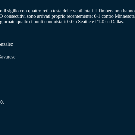
l sigillo con quattro reti a testa delle venti totali. I Timbers non hanno
KO consecutivi sono arrivati proprio recentemente: 0-1 contro Minnesota
ornate quattro i punti conquistati: 0-0 a Seattle e l’1-0 su Dallas.
onzalez
Savarese
30.