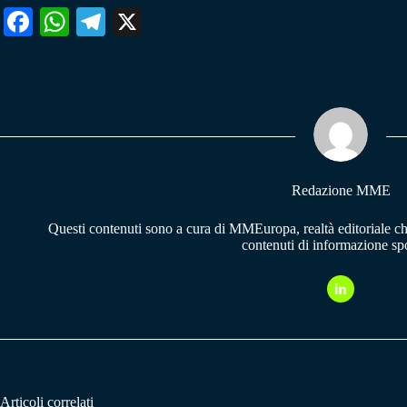
Fa
W
Te
X
ce
ha
le
bo
ts
gr
ok
A
a
pp
m
Redazione MME
Questi contenuti sono a cura di MMEuropa, realtà editoriale c
contenuti di informazione spo
Articoli correlati