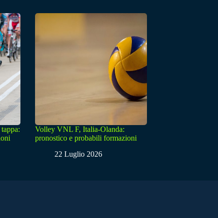
 tappa:
Volley VNL F, Italia-Olanda:
ioni
pronostico e probabili formazioni
22 Luglio 2026