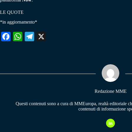
LE QUOTE
*in aggiornamento*
Fa
W
Te
X
ce
ha
le
bo
ts
gr
ok
A
a
pp
m
Redazione MME
Questi contenuti sono a cura di MMEuropa, realtà editoriale c
contenuti di informazione spo