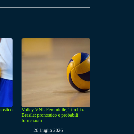
nostico
Volley VNL Femminile, Turchia-
Brasile: pronostico e probabili
formazioni
26 Luglio 2026