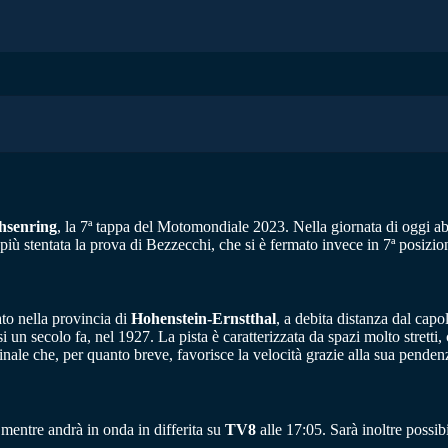
hsenring
, la 7ª tappa del Motomondiale 2023. Nella giornata di oggi abb
più stentata la prova di Bezzecchi, che si è fermato invece in 7ª posizio
ato nella provincia di
Hohenstein-Ernstthal
, a debita distanza dal capol
i un secolo fa, nel 1927. La pista è caratterizzata da spazi molto stretti,
finale che, per quanto breve, favorisce la velocità grazie alla sua penden
 mentre andrà in onda in differita su
TV8
alle 17:05. Sarà inoltre possib