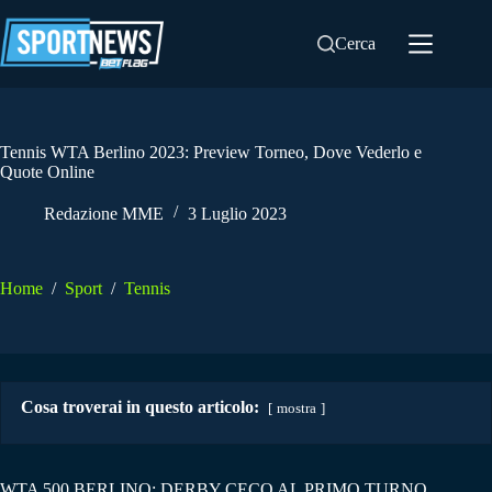
Salta
al
Cerca
contenuto
Tennis WTA Berlino 2023: Preview Torneo, Dove Vederlo e
Quote Online
Redazione MME
3 Luglio 2023
Home
/
Sport
/
Tennis
Cosa troverai in questo articolo:
mostra
WTA 500 BERLINO: DERBY CECO AL PRIMO TURNO