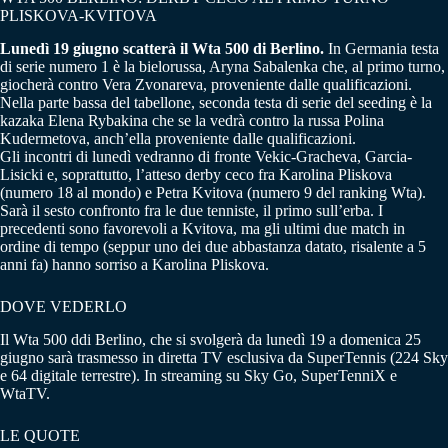
PLISKOVA-KVITOVA
Lunedì 19 giugno scatterà il Wta 500 di Berlino.
In Germania testa
di serie numero 1 è la bielorussa, Aryna Sabalenka che, al primo turno,
giocherà contro Vera Zvonareva, proveniente dalle qualificazioni.
Nella parte bassa del tabellone, seconda testa di serie del seeding è la
kazaka Elena Rybakina che se la vedrà contro la russa Polina
Kudermetova, anch’ella proveniente dalle qualificazioni.
Gli incontri di lunedì vedranno di fronte Vekic-Gracheva, Garcia-
Lisicki e, soprattutto, l’atteso derby ceco fra Karolina Pliskova
(numero 18 al mondo) e Petra Kvitova (numero 9 del ranking Wta).
Sarà il sesto confronto fra le due tenniste, il primo sull’erba. I
precedenti sono favorevoli a Kvitova, ma gli ultimi due match in
ordine di tempo (seppur uno dei due abbastanza datato, risalente a 5
anni fa) hanno sorriso a Karolina Pliskova.
DOVE VEDERLO
Il Wta 500 ddi Berlino, che si svolgerà da lunedì 19 a domenica 25
giugno sarà trasmesso in diretta TV esclusiva da
SuperTennis (224 Sky
e 64 digitale terrestre). In streaming su Sky Go, SuperTenniX e
WtaTV
.
LE QUOTE