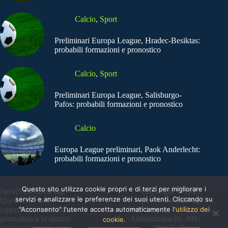
Calcio
,
Sport
Preliminari Europa League, Hradec-Besiktas:
probabili formazioni e pronostico
Calcio
,
Sport
Preliminari Europa League, Salisburgo-
Pafos: probabili formazioni e pronostico
Calcio
Europa League preliminari, Paok Anderlecht:
probabili formazioni e pronostico
Questo sito utilizza cookie propri e di terzi per migliorare i
SportNews.BetFlag -
Copyright © 2025
servizi e analizzare le preferenze dei suoi utenti. Cliccando su
Questo sito non
SportNews BetFlag
"Acconsento" l'utente accetta automaticamente
l'utilizzo dei
rappresenta una testata
Sede Legale: Via degli
giornalistica in quanto
Aldobrandeschi, 300 |
cookie.
viene aggiornato senza
00163 | Roma