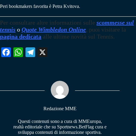
Peri bookmakers favorita è Petra Kvitova.
Per consultare altre informazioni sulle
scommesse sul
tennis
o
Quote Wimbledon Online
, puoi visitare la
pagina dedicata
alle ultime novità sul Tennis.
Fa
W
Te
X
ce
ha
le
bo
ts
gr
ok
A
a
pp
m
Redazione MME
Questi contenuti sono a cura di MMEuropa,
realtà editoriale che su Sportnews.BetFlag cura e
sviluppa contenuti di informazione sportiva.