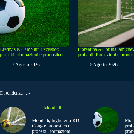
Eredivisie, Cambuur-Excelsior:
Fiorentina A Coruna, amichev
probabili formazioni e pronostico
probabili formazioni e pronos
7 Agosto 2026
6 Agosto 2026
Di tendenza
Mondiali
Mondiali, Inghilterra-RD
Mond
Congo: pronostico e
prob
probabili formazioni
pron