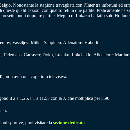
l Belgio. Nonostante la stagione travagliata con l’Inter tra infortuni ed
este qualificazioni con quattro reti in due partite. Praticamente ha seg
e con sette punti dopo tre partite. Meglio di Lukaku ha fatto solo Hojlu
njov, Vassiljev; Miller, Sappinen. Allenatore: Haberli
a, Tielemans, Carrasco; Doku, Lukaku, Lukebakio. Allenatore: Martine
5, non avrà una copertura televisiva.
gono il 2 a 1.25, l’1 a 11.55 con la X che moltiplica per 5.90.
nai.
ioni sportive, puoi visitare la
sezione dedicata