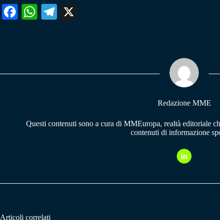
Fa
W
Te
X
ce
ha
le
bo
ts
gr
ok
A
a
pp
m
Redazione MME
Questi contenuti sono a cura di MMEuropa, realtà editoriale c
contenuti di informazione spo
Articoli correlati