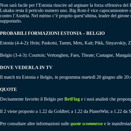
Non sarà facile per l’Estonia riuscire ad arginare la forza offensiva de
Lukaku resta il pericolo numero uno. Big Rom è vice capocannoniere di qu
contro l’Austria. Nel mirino c’è proprio quest’ultima, leader del giron
supportarlo.
PROBABILI FORMAZIONI ESTONIA – BELGIO
Estonia (4-4-2): Hein; Paskotsi, Tamm, Mets, Kait; Pikk, Sinyavskiy, Ze
Belgio (3-4-3): Courtois; Vertonghen, Faes, Theate; Castagne, Mangal
DOVE VEDERLA IN TV
Il match tra Estonia e Belgio, in programma martedì 20 giugno alle 20:4
QUOTE
Decisamente favorito il Belgio per
BetFlag
e i suoi analisti che propon
Il 2 viene proposto a 1.22 da Goldbet; a 1.22 da PlanetWin; a 1.22 da S
Per consultare altre informazioni sulle
quote scommesse
e le manifestaz