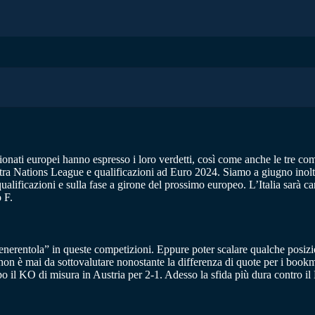
ampionati europei hanno espresso i loro verdetti, così come anche le t
ali tra Nations League e qualificazioni ad Euro 2024. Siamo a giugno ino
qualificazioni e sulla fase a girone del prossimo europeo. L’Italia sarà c
o F.
Cenerentola” in queste competizioni. Eppure poter scalare qualche posizi
non è mai da sottovalutare nonostante la differenza di quote per i bookm
o il KO di misura in Austria per 2-1. Adesso la sfida più dura contro il