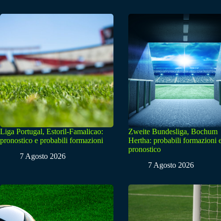
Liga Portugal, Estoril-Famalicao:
Zweite Bundesliga, Bochum
pronostico e probabili formazioni
Hertha: probabili formazioni 
pronostico
7 Agosto 2026
7 Agosto 2026