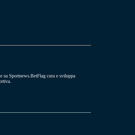
he su Sportnews.BetFlag cura e sviluppa
rtiva.