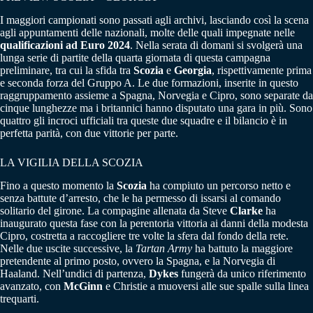
I maggiori campionati sono passati agli archivi, lasciando così la scena
agli appuntamenti delle nazionali, molte delle quali impegnate nelle
qualificazioni ad Euro 2024
. Nella serata di domani si svolgerà una
lunga serie di partite della quarta giornata di questa campagna
preliminare, tra cui la sfida tra
Scozia
e
Georgia
, rispettivamente prima
e seconda forza del Gruppo A. Le due formazioni, inserite in questo
raggruppamento assieme a Spagna, Norvegia e Cipro, sono separate da
cinque lunghezze ma i britannici hanno disputato una gara in più. Sono
quattro gli incroci ufficiali tra queste due squadre e il bilancio è in
perfetta parità, con due vittorie per parte.
LA VIGILIA DELLA SCOZIA
Fino a questo momento la
Scozia
ha compiuto un percorso netto e
senza battute d’arresto, che le ha permesso di issarsi al comando
solitario del girone. La compagine allenata da Steve
Clarke
ha
inaugurato questa fase con la perentoria vittoria ai danni della modesta
Cipro, costretta a raccogliere tre volte la sfera dal fondo della rete.
Nelle due uscite successive, la
Tartan Army
ha battuto la maggiore
pretendente al primo posto, ovvero la Spagna, e la Norvegia di
Haaland. Nell’undici di partenza,
Dykes
fungerà da unico riferimento
avanzato, con
McGinn
e Christie a muoversi alle sue spalle sulla linea
trequarti.