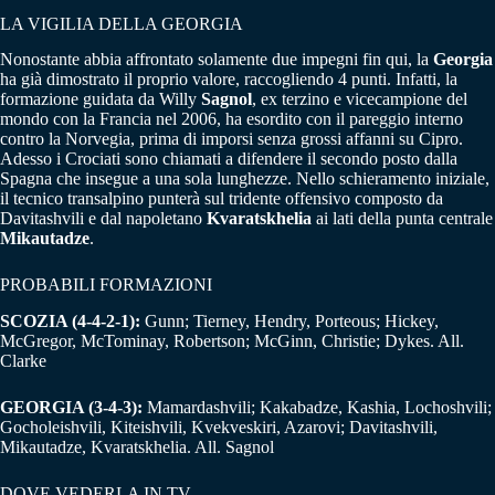
LA VIGILIA DELLA GEORGIA
Nonostante abbia affrontato solamente due impegni fin qui, la
Georgia
ha già dimostrato il proprio valore, raccogliendo 4 punti. Infatti, la
formazione guidata da Willy
Sagnol
, ex terzino e vicecampione del
mondo con la Francia nel 2006, ha esordito con il pareggio interno
contro la Norvegia, prima di imporsi senza grossi affanni su Cipro.
Adesso i Crociati sono chiamati a difendere il secondo posto dalla
Spagna che insegue a una sola lunghezze. Nello schieramento iniziale,
il tecnico transalpino punterà sul tridente offensivo composto da
Davitashvili e dal napoletano
Kvaratskhelia
ai lati della punta centrale
Mikautadze
.
PROBABILI FORMAZIONI
SCOZIA (4-4-2-1):
Gunn; Tierney, Hendry, Porteous; Hickey,
McGregor, McTominay, Robertson; McGinn, Christie; Dykes. All.
Clarke
GEORGIA (3-4-3):
Mamardashvili; Kakabadze, Kashia, Lochoshvili;
Gocholeishvili, Kiteishvili, Kvekveskiri, Azarovi; Davitashvili,
Mikautadze, Kvaratskhelia. All. Sagnol
DOVE VEDERLA IN TV