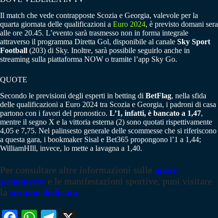
Il match che vede contrapposte Scozia e Georgia, valevole per la
quarta giornata delle qualificazioni a
Euro 2024
, è previsto domani sera
alle ore 20.45. L’evento sarà trasmesso non in forma integrale
attraverso il programma Diretta Gol, disponibile al canale
Sky Sport
Football
(203) di Sky. Inoltre, sarà possibile seguirlo anche in
streaming sulla piattaforma NOW o tramite l’app Sky Go.
QUOTE
Secondo le previsioni degli esperti in betting di
BetFlag
, nella sfida
delle qualificazioni a Euro 2024 tra Scozia e Georgia, i padroni di casa
partono con i favori del pronostico.
L’1, infatti, è bancato a 1,47
,
mentre il segno X e la vittoria esterna (2) sono quotati rispettivamente
4,05 e 7,75. Nel palinsesto generale delle scommesse che si riferiscono
a questa gara, i bookmaker Sisal e Bet365 propongono l’1 a 1,44;
WilliamHIll, invece, lo mette a lavagna a 1,40.
Per consultare altre informazioni sulle
quote
scommesse
e le manifestazioni sportive, puoi visitare
la
sezione dedicata
Fa
W
Te
X