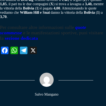
1,85
, il pari tra le due compagini (
X
) si trova a lavagna a
3,40,
mentre
la vittoria della
Bolivia
(
1
) è pagata
4,00
. Attenzionando le quote
vediamo che
William Hill e Snai
danno la vittoria della
Bolivia
(
1
) a
3,70
.
Per consultare altre informazioni sulle
quote
scommesse
e le manifestazioni sportive, puoi visitare
la
sezione dedicata
Fa
W
Te
X
ce
ha
le
bo
ts
gr
ok
A
a
pp
m
Salvo Mangano