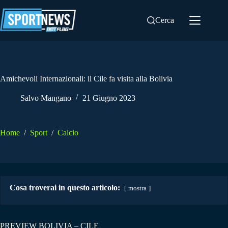
Salta
al
Cerca
contenuto
Amichevoli Internazionali: il Cile fa visita alla Bolivia
Salvo Mangano
21 Giugno 2023
Home
/
Sport
/
Calcio
Cosa troverai in questo articolo:
mostra
PREVIEW BOLIVIA – CILE