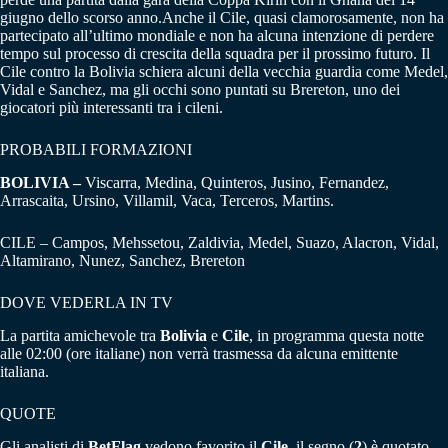
giugno dello scorso anno.Anche il Cile, quasi clamorosamente, non ha
partecipato all’ultimo mondiale e non ha alcuna intenzione di perdere
tempo sul processo di crescita della squadra per il prossimo futuro. Il
Cile contro la Bolivia schiera alcuni della vecchia guardia come Medel,
Vidal e Sanchez, ma gli occhi sono puntati su Brereton, uno dei
giocatori più interessanti tra i cileni.
PROBABILI FORMAZIONI
BOLIVIA –
Viscarra, Medina, Quinteros, Jusino, Fernandez,
Arrascaita, Ursino, Villamil, Vaca, Terceros, Martins.
CILE – Campos, Mehssetou, Zaldivia, Medel, Suazo, Alacron, Vidal,
Altamirano, Nunez, Sanchez, Brereton
DOVE VEDERLA IN TV
La partita amichevole tra
Bolivia
e
Cile
, in programma questa notte
alle 02:00 (ore italiane) non verrà trasmessa da alcuna emittente
italiana.
QUOTE
Gli analisti di
BetFlag
vedono favorito il
Cile,
il segno (
2
) è quotato