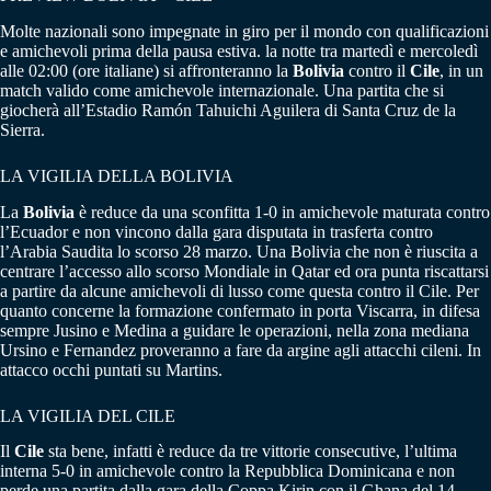
Molte nazionali sono impegnate in giro per il mondo con qualificazioni
e amichevoli prima della pausa estiva. la notte tra martedì e mercoledì
alle 02:00 (ore italiane) si affronteranno la
Bolivia
contro il
Cile
, in un
match valido come amichevole internazionale. Una partita che si
giocherà all’Estadio Ramón Tahuichi Aguilera di Santa Cruz de la
Sierra.
LA VIGILIA DELLA BOLIVIA
La
Bolivia
è reduce da una sconfitta 1-0 in amichevole maturata contro
l’Ecuador e non vincono dalla gara disputata in trasferta contro
l’Arabia Saudita lo scorso 28 marzo. Una Bolivia che non è riuscita a
centrare l’accesso allo scorso Mondiale in Qatar ed ora punta riscattarsi
a partire da alcune amichevoli di lusso come questa contro il Cile. Per
quanto concerne la formazione confermato in porta Viscarra, in difesa
sempre Jusino e Medina a guidare le operazioni, nella zona mediana
Ursino e Fernandez proveranno a fare da argine agli attacchi cileni. In
attacco occhi puntati su Martins.
LA VIGILIA DEL CILE
Il
Cile
sta bene, infatti è reduce da tre vittorie consecutive, l’ultima
interna 5-0 in amichevole contro la Repubblica Dominicana e non
perde una partita dalla gara della Coppa Kirin con il Ghana del 14