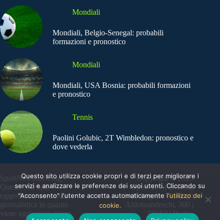
Mondiali
Mondiali, Belgio-Senegal: probabili
formazioni e pronostico
Mondiali
Mondiali, USA Bosnia: probabili formazioni
e pronostico
Tennis
Paolini Golubic, 2T Wimbledon: pronostico e
dove vederla
Questo sito utilizza cookie propri e di terzi per migliorare i
SportNews.BetFlag -
Copyright © 2025
servizi e analizzare le preferenze dei suoi utenti. Cliccando su
Questo sito non
SportNews BetFlag
"Acconsento" l'utente accetta automaticamente
l'utilizzo dei
rappresenta una testata
Sede Legale: Via degli
giornalistica in quanto
Aldobrandeschi, 300 |
cookie.
viene aggiornato senza
00163 | Roma