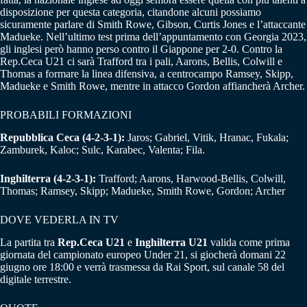
disposizione per questa categoria, citandone alcuni possiamo
sicuramente parlare di Smith Rowe, Gibson, Curtis Jones e l’attaccante
Madueke. Nell’ultimo test prima dell’appuntamento con Georgia 2023,
gli inglesi però hanno perso contro il Giappone per 2-0. Contro la
Rep.Ceca U21 ci sarà Trafford tra i pali, Aarons, Bellis, Colwill e
Thomas a formare la linea difensiva, a centrocampo Ramsey, Skipp,
Madueke e Smith Rowe, mentre in attacco Gordon affiancherà Archer.
PROBABILI FORMAZIONI
Repubblica Ceca (4-2-3-1):
Jaros; Gabriel, Vitik, Hranac, Fukala;
Zamburek, Kaloc; Sulc, Karabec, Valenta; Fila.
Inghilterra (4-2-3-1):
Trafford; Aarons, Harwood-Bellis, Colwill,
Thomas; Ramsey, Skipp; Madueke, Smith Rowe, Gordon; Archer
DOVE VEDERLA IN TV
La partita tra
Rep.Ceca U21
e
Inghilterra
U21
valida come prima
giornata del campionato europeo Under 21, si giocherà domani 22
giugno ore 18:00 e verrà trasmessa da
Rai Sport, sul canale 58 del
digitale terrestre.