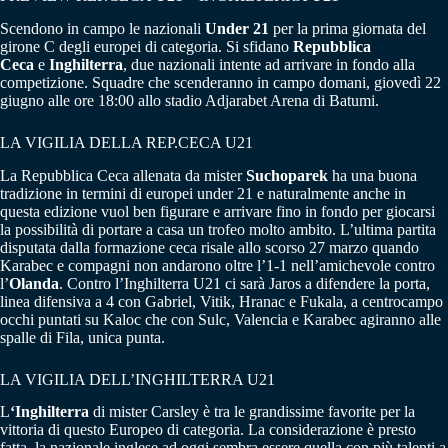
Scendono in campo le nazionali
Under 21
per la prima giornata del
girone C degli europei di categoria. Si sfidano
Repubblica
Ceca
e
Inghilterra
, due nazionali intente ad arrivare in fondo alla
competizione. Squadre che scenderanno in campo domani, giovedì 22
giugno alle ore 18:00 allo stadio Adjarabet Arena di Batumi.
LA VIGILIA DELLA REP.CECA U21
La Repubblica Ceca allenata da mister
Suchoparek
ha una buona
tradizione in termini di europei under 21 e naturalmente anche in
questa edizione vuol ben figurare e arrivare fino in fondo per giocarsi
la possibilità di portare a casa un trofeo molto ambito. L’ultima partita
disputata dalla formazione ceca risale allo scorso 27 marzo quando
Karabec e compagni non andarono oltre l’1-1 nell’amichevole contro
l’
Olanda
. Contro l’Inghilterra U21 ci sarà Jaros a difendere la porta,
linea difensiva a 4 con Gabriel, Vitik, Hranac e Fukala, a centrocampo
occhi puntati su Kaloc che con Sulc, Valencia e Karabec agiranno alle
spalle di Fila, unica punta.
LA VIGILIA DELL’INGHILTERRA U21
L
‘Inghilterra
di mister Carsley è tra le grandissime favorite per la
vittoria di questo Europeo di categoria. La considerazione è presto
fatta, la nazionale inglese ad oggi sembra essere quella con più talenti a