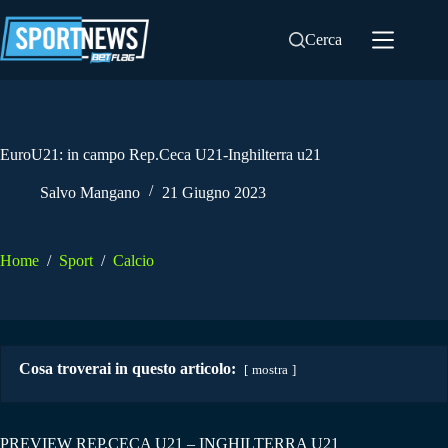
Salta
al
Cerca
contenuto
EuroU21: in campo Rep.Ceca U21-Inghilterra u21
Salvo Mangano
21 Giugno 2023
Home
/
Sport
/
Calcio
Cosa troverai in questo articolo:
mostra
PREVIEW REP.CECA U21 – INGHILTERRA U21