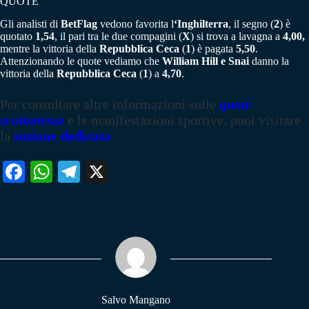
QUOTE
Gli analisti di
BetFlag
vedono favorita l
‘Inghilterra
, il segno (
2
) è
quotato
1,54
, il pari tra le due compagini (
X
) si trova a lavagna a
4,00,
mentre la vittoria della
Repubblica Ceca
(
1
) è pagata
5,50
.
Attenzionando le quote vediamo che
William Hill e Snai
danno la
vittoria della
Repubblica Ceca
(
1
) a
4,70
.
Per consultare altre informazioni sulle
quote
scommesse
e le manifestazioni sportive, puoi visitare
la
sezione dedicata
Fa
W
Te
X
ce
ha
le
bo
ts
gr
ok
A
a
pp
m
Salvo Mangano