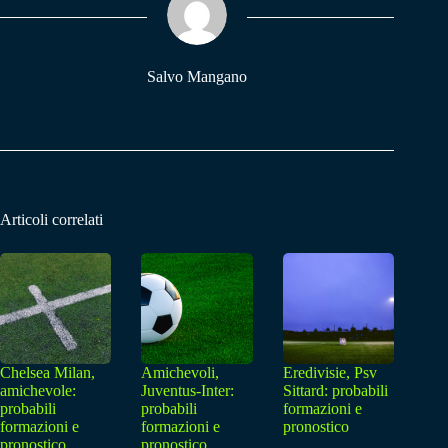
pp
m
Salvo Mangano
Articoli correlati
Chelsea Milan,
Amichevoli,
Eredivisie, Psv
amichevole:
Juventus-Inter:
Sittard: probabili
probabili
probabili
formazioni e
formazioni e
formazioni e
pronostico
pronostico
pronostico