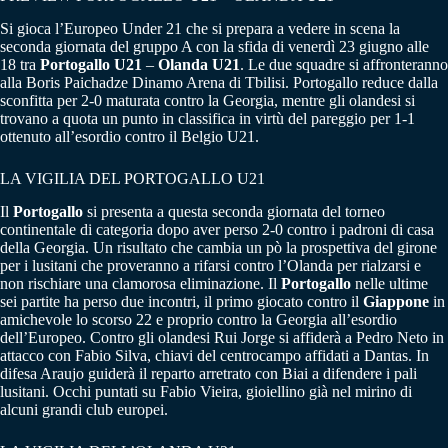
Si gioca l’Europeo Under 21 che si prepara a vedere in scena la
seconda giornata del gruppo A con la sfida di venerdì 23 giugno alle
18 tra
Portogallo U21
–
Olanda U21
. Le due squadre si affronteranno
alla Boris Paichadze Dinamo Arena di Tbilisi. Portogallo reduce dalla
sconfitta per 2-0 maturata contro la Georgia, mentre gli olandesi si
trovano a quota un punto in classifica in virtù del pareggio per 1-1
ottenuto all’esordio contro il Belgio U21.
LA VIGILIA DEL PORTOGALLO U21
Il
Portogallo
si presenta a questa seconda giornata del torneo
continentale di categoria dopo aver perso 2-0 contro i padroni di casa
della Georgia. Un risultato che cambia un pò la prospettiva del girone
per i lusitani che proveranno a rifarsi contro l’Olanda per rialzarsi e
non rischiare una clamorosa eliminazione. Il
Portogallo
nelle ultime
sei partite ha perso due incontri, il primo giocato contro il
Giappone
in
amichevole lo scorso 22 e proprio contro la Georgia all’esordio
dell’Europeo. Contro gli olandesi Rui Jorge si affiderà a Pedro Neto in
attacco con Fabio Silva, chiavi del centrocampo affidati a Dantas. In
difesa Araujo guiderà il reparto arretrato con Biai a difendere i pali
lusitani. Occhi puntati su Fabio Vieira, gioiellino già nel mirino di
alcuni grandi club europei.