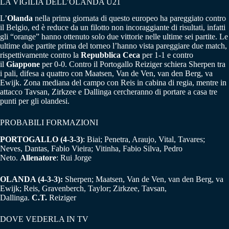
LA VIGILIA DELL’OLANDA U21
L’
Olanda
nella prima giornata di questo europeo ha pareggiato contro
il Belgio, ed è reduce da un filotto non incoraggiante di risultati, infatti
gli “orange” hanno ottenuto solo due vittorie nelle ultime sei partite. Le
ultime due partite prima del torneo l’hanno vista pareggiare due match,
rispettivamente contro la
Repubblica Ceca
per 1-1 e contro
il
Giappone
per 0-0. Contro il Portogallo Reiziger schiera Sherpen tra
i pali, difesa a quattro con Maatsen, Van de Ven, van den Berg, va
Ewijk. Zona mediana del campo con Reis in cabina di regia, mentre in
attacco Tavsan, Zirkzee e Dallinga cercheranno di portare a casa tre
punti per gli olandesi.
PROBABILI FORMAZIONI
PORTOGALLO (4-3-3)
: Biai; Penetra, Araujo, Vital, Tavares;
Neves, Dantas, Fabio Vieira; Vitinha, Fabio Silva, Pedro
Neto.
Allenatore
: Rui Jorge
OLANDA (4-3-3):
Sherpen; Maatsen, Van de Ven, van den Berg, va
Ewijk; Reis, Gravenberch, Taylor; Zirkzee, Tavsan,
Dallinga.
C.T.
Reiziger
DOVE VEDERLA IN TV