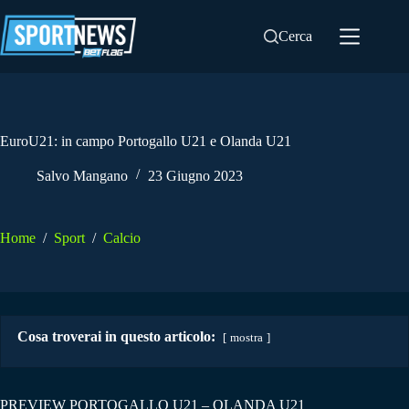
Salta
al
Cerca
contenuto
EuroU21: in campo Portogallo U21 e Olanda U21
Salvo Mangano
23 Giugno 2023
Home
/
Sport
/
Calcio
Cosa troverai in questo articolo:
mostra
PREVIEW PORTOGALLO U21 – OLANDA U21