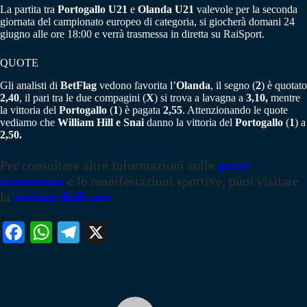
La partita tra
Portogallo U21
e
Olanda U21
valevole per la seconda
giornata del campionato europeo di categoria, si giocherà domani 24
giugno alle ore 18:00 e verrà trasmessa in diretta su RaiSport.
QUOTE
Gli analisti di
BetFlag
vedono favorita l’
Olanda
, il segno (
2
) è quotato
2,40
, il pari tra le due compagini (
X
) si trova a lavagna a
3,10,
mentre
la vittoria del
Portogallo
(
1
) è pagata
2,55
. Attenzionando le quote
vediamo che
William Hill e Snai
danno la vittoria del
Portogallo
(
1
) a
2,50.
Per consultare altre informazioni sulle
quote
scommesse
e le manifestazioni sportive, puoi visitare
la
sezione dedicata
Fa
W
Te
X
ce
ha
le
bo
ts
gr
ok
A
a