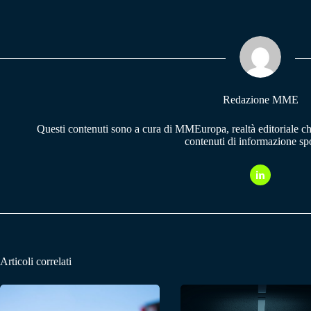
bo
ts
gr
ok
A
a
pp
m
Redazione MME
Questi contenuti sono a cura di MMEuropa, realtà editoriale c
contenuti di informazione spo
Articoli correlati