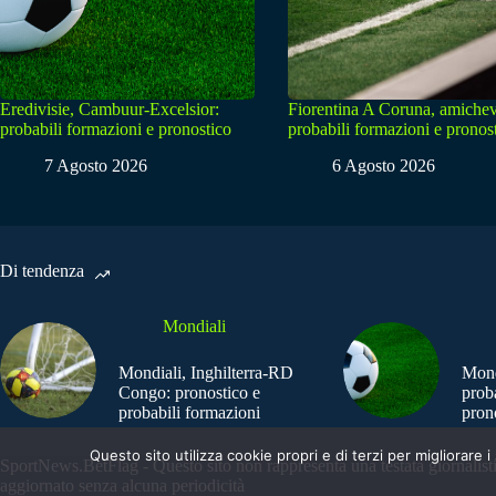
Eredivisie, Cambuur-Excelsior:
Fiorentina A Coruna, amichev
probabili formazioni e pronostico
probabili formazioni e pronos
7 Agosto 2026
6 Agosto 2026
Di tendenza
Mondiali
Mondiali, Inghilterra-RD
Mond
Congo: pronostico e
prob
probabili formazioni
pron
Questo sito utilizza cookie propri e di terzi per migliorar
SportNews.BetFlag - Questo sito non rappresenta una testata giornalist
aggiornato senza alcuna periodicità