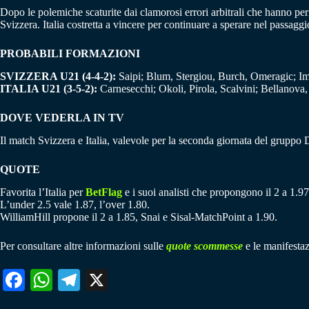
Dopo le polemiche scaturite dai clamorosi errori arbitrali che hanno perm
Svizzera. Italia costretta a vincere per continuare a sperare nel passag
PROBABILI FORMAZIONI
SVIZZERA U21 (4-4-2):
Saipi; Blum, Stergiou, Burch, Omeragic; Im
ITALIA U21 (3-5-2):
Carnesecchi; Okoli, Pirola, Scalvini; Bellanova,
DOVE VEDERLA IN TV
Il match Svizzera e Italia, valevole per la seconda giornata del grupp
QUOTE
Favorita l’Italia per
BetFlag
e i suoi analisti che propongono il 2 a 1.97
L’under 2.5 vale 1.87, l’over 1.80.
WilliamHill propone il 2 a 1.85, Snai e Sisal-MatchPoint a 1.90.
Per consultare altre informazioni sulle
quote scommesse
e le manifestaz
Fa
W
Te
X
ce
ha
le