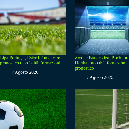
Liga Portugal, Estoril-Famalicao:
Zweite Bundesliga, Bochum
pronostico e probabili formazioni
Hertha: probabili formazioni 
pronostico
7 Agosto 2026
7 Agosto 2026