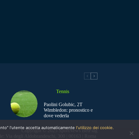
Tennis
Paolini Golubic, 2T
Wimbledon: pronostico e
dove vederla
nsento" l'utente accetta automaticamente
l'utilizzo dei cookie.
Copyright © 2025 SportNews BetFlag
e: Via degli Aldobrandeschi, 300 | 00163 | Roma