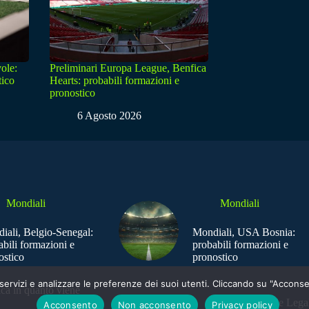
ole:
Preliminari Europa League, Benfica
tico
Hearts: probabili formazioni e
pronostico
6 Agosto 2026
Mondiali
Mondiali
iali, Belgio-Senegal:
Mondiali, USA Bosnia:
abili formazioni e
probabili formazioni e
ostico
pronostico
e i servizi e analizzare le preferenze dei suoi utenti. Cliccando su "Acco
ica in quanto viene
Sede Legal
Acconsento
Non acconsento
Privacy policy