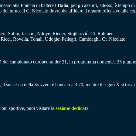
esso alla Francia di battere l’
Italia
, per gli azzurri, adesso, è tempo 
gio del turno. Il Ct Nicolato dovrebbe affidare il reparto offensivo alla
eri, Sohm, Jashari, Ndoye; Rieder, Stojilković. Ct. Rahmen.
 Ricci, Rovella, Tonali, Udogie; Pellegri, Cambiaghi. Ct. Nicolato.
o D del campionato europeo under 21, in programma domenica 25 giugno al
, il successo della Svizzera è bancato a 3.70, mentre il segno X si trova
ioni sportive, puoi visitare la
sezione dedicata