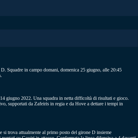
one D. Squadre in campo domani, domenica 25 giugno, alle 20:45
.
14 giugno 2022. Una squadra in netta difficoltà di risultati e gioco.
o, supportati da Zafeiris in regia e da Hove a dettare i tempi in
he si trova attualmente al primo posto del girone D insieme
 puntati su Gouiri in attacco. Confermata la linea difensiva a 4 davanti