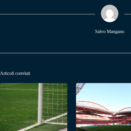
ok
A
a
pp
m
Salvo Mangano
Articoli correlati