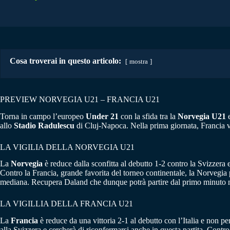
Cosa troverai in questo articolo:
mostra
PREVIEW NORVEGIA U21 – FRANCIA U21
Torna in campo l’europeo
Under 21
con la sfida tra la
Norvegia U21
e
allo
Stadio Radulescu
di Cluj-Napoca. Nella prima giornata, Francia vit
LA VIGILIA DELLA NORVEGIA U21
La
Norvegia
è reduce dalla sconfitta al debutto 1-2 contro la Svizzera 
Contro la Francia, grande favorita del torneo continentale, la Norvegia
mediana. Recupera Daland che dunque potrà partire dal primo minuto non
LA VIGILLIA DELLA FRANCIA U21
La
Francia
è reduce da una vittoria 2-1 al debutto con l’Italia e non p
alla Svizzera e cercherà di riconfermarsi anche in questa partita. Contr