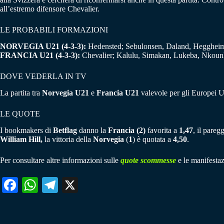
all’estremo difensore Chevalier.
LE PROBABILI FORMAZIONI
NORVEGIA U21 (4-3-3):
Hedensted; Sebulonsen, Daland, Heggheim,
FRANCIA U21 (4-3-3):
Chevalier; Kalulu, Simakan, Lukeba, Nkoun
DOVE VEDERLA IN TV
La partita tra
Norvegia U21
e
Francia U21
valevole per gli Europei U
LE QUOTE
I bookmakers di
Betflag
danno la
Francia (2)
favorita a
1,47
, il pareg
William Hill,
la vittoria della
Norvegia
(
1
) è quotata a
4,50
.
Per consultare altre informazioni sulle
quote scommesse
e le manifestaz
Fa
W
Te
X
ce
ha
le
bo
ts
gr