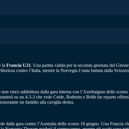
 la
Francia U21
. Una partita valida per la seconda giornata del Gir
toriosa contro l’Italia, mentre la Norvegia è stata battuta dalla Svizzera
e non vince addirittura dalla gara interna con l’Azerbaigian dello scorso 
 punterà su un 4-3-3 che vede Ceide, Botheim e Bobb far reparto offensiv
ostante un fastidio alla caviglia destra.
erde dalla gara contro l’Australia dello scorso 18 giugno. Una Francia c
o la Norvegia Thuram guiderà il centrocampo, mentre gli occhi sono tutti