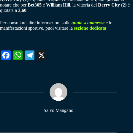
notare che per
Bet365
e
William Hill,
la vittoria del
Derry City (2)
è
quotata a
3,60
.
Per consultare altre informazioni sulle
quote scommesse
e le
manifestazioni sportive, puoi visitare la
sezione dedicata
Fa
W
Te
X
ce
ha
le
bo
ts
gr
ok
A
a
pp
m
Salvo Mangano