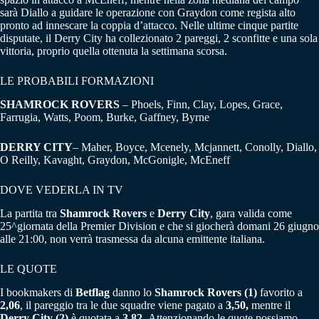
sarà Diallo a guidare le operazione con Graydon come regista alto
pronto ad innescare la coppia d’attacco. Nelle ultime cinque partite
disputate, il Derry City ha collezionato 2 pareggi, 2 sconfitte e una sola
vittoria, proprio quella ottenuta la settimana scorsa.
LE PROBABILI FORMAZIONI
SHAMROCK ROVERS
– Phoels, Finn, Clay, Lopes, Grace,
Farrugia, Watts, Poom, Burke, Gaffney, Byrne
DERRY CITY
– Maher, Boyce, Mcenely, Mcjannett, Conolly, Diallo,
O Reilly, Kavaght, Graydon, McGonigle, McEneff
DOVE VEDERLA IN TV
La partita tra
Shamrock Rovers
e
Derry City
, gara valida come
25^giornata della Premier Division e che si giocherà domani 26 giugno
alle 21:00, non verrà trasmessa da alcuna emittente italiana.
LE QUOTE
I bookmakers di
Betflag
danno lo
Shamrock Rovers (1)
favorito a
2,06
, il pareggio tra le due squadre viene pagato a
3,50,
mentre il
Derry City (2)
è quotata a
3,82.
Attenzionando le quote possiamo