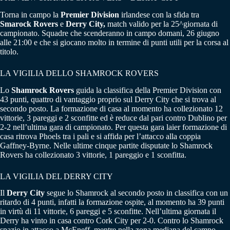
Torna in campo la
Premier Division
irlandese con la sfida tra
Smarock Rovers
e
Derry City,
match valido per la 25^giornata di
campionato. Squadre che scenderanno in campo domani, 26 giugno
alle 21:00 e che si giocano molto in termine di punti utili per la corsa al
titolo.
LA VIGILIA DELLO SHAMROCK ROVERS
Lo
Shamrock Rovers
guida la classifica della Premier Division con
43 punti, quattro di vantaggio proprio sul Derry City che si trova al
secondo posto. La formazione di casa al momento ha collezionato 12
vittorie, 3 pareggi e 2 sconfitte ed è reduce dal pari contro Dublino per
2-2 nell’ultima gara di campionato. Per questa gara laier formazione di
casa ritrova Phoels tra i pali e si affida per l’attacco alla coppia
Gaffney-Byrne. Nelle ultime cinque partite disputate lo Shamrock
Rovers ha collezionato 3 vittorie, 1 pareggio e 1 sconfitta.
LA VIGILIA DEL DERRY CITY
Il
Derry City
segue lo Shamrock al secondo posto in classifica con un
ritardo di 4 punti, infatti la formazione ospite, al momento ha 39 punti
in virtù di 11 vittorie, 6 pareggi e 5 sconfitte. Nell’ultima giornata il
Derry ha vinto in casa contro Cork City per 2-0. Contro lo Shamrock
spazio in attacco a McEneff, mentre nella zona mediana del campo