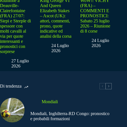
Riunione a
King George VI
WoW!! VICHY
Deauville-
And Queen
(FRA) –
Clairefontaine
Elizabeth Stakes
COMMENTI E
(FRA) 27/07:
– Ascot (UK):
PRONOSTICI:
Siepi e Steeple di
attori, commenti,
Sabato 25 luglio
spessore con
prono, quote
2026 – Riunione
molti cavalli al
indicative ed
di 8 corse
via per quote
analisi della corsa
24 Luglio
interessanti e
24 Luglio
2026
pronostici con
2026
sorprese
27 Luglio
2026
Di tendenza
Mondiali
Mondiali, Inghilterra-RD Congo: pronostico
e probabili formazioni