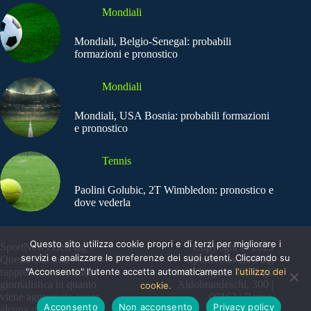
Mondiali
Mondiali, Belgio-Senegal: probabili
formazioni e pronostico
Mondiali
Mondiali, USA Bosnia: probabili formazioni
e pronostico
Tennis
Paolini Golubic, 2T Wimbledon: pronostico e
dove vederla
Questo sito utilizza cookie propri e di terzi per migliorare i
SportNews.BetFlag -
Copyright © 2025
servizi e analizzare le preferenze dei suoi utenti. Cliccando su
Questo sito non
SportNews BetFlag
"Acconsento" l'utente accetta automaticamente
l'utilizzo dei
rappresenta una testata
Sede Legale: Via degli
giornalistica in quanto
Aldobrandeschi, 300 |
cookie.
viene aggiornato senza
00163 | Roma
Acconsento
Non acconsento
Privacy policy
alcuna periodicità