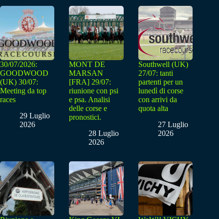
30/07/2026:
MONT DE
Southwell (UK)
GOODWOOD
MARSAN
27/07: tanti
(UK) 30/07:
[FRA] 29/07:
partenti per un
Meeting da top
riunione con psi
lunedì di corse
races
e psa. Analisi
con arrivi da
delle corse e
quota alta
29 Luglio
pronostici.
2026
27 Luglio
28 Luglio
2026
2026