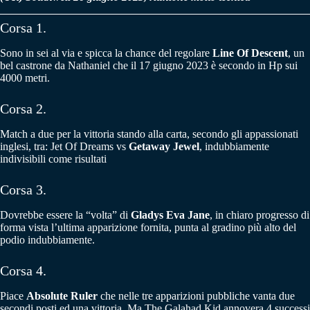
Corsa 1.
Sono in sei al via e spicca la chance del regolare
Line Of Descent
, un
bel castrone da Nathaniel che il 17 giugno 2023 è secondo in Hp sui
4000 metri.
Corsa 2.
Match a due per la vittoria stando alla carta, secondo gli appassionati
inglesi, tra: Jet Of Dreams vs
Getaway Jewel
, indubbiamente
indivisibili come risultati
Corsa 3.
Dovrebbe essere la “volta” di
Gladys Eva Jane
, in chiaro progresso di
forma vista l’ultima apparizione fornita, punta al gradino più alto del
podio indubbiamente.
Corsa 4.
Piace
Absolute Ruler
che nelle tre apparizioni pubbliche vanta due
secondi posti ed una vittoria. Ma The Galahad Kid annovera 4 successi