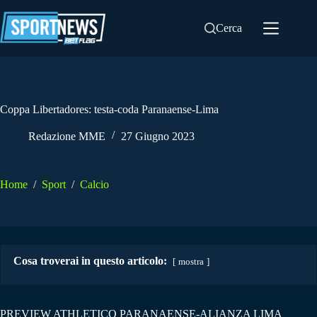
Salta
al
Cerca
contenuto
Coppa Libertadores: testa-coda Paranaense-Lima
Redazione MME
27 Giugno 2023
Home
/
Sport
/
Calcio
Cosa troverai in questo articolo:
mostra
PREVIEW ATHLETICO PARANAENSE-ALIANZA LIMA