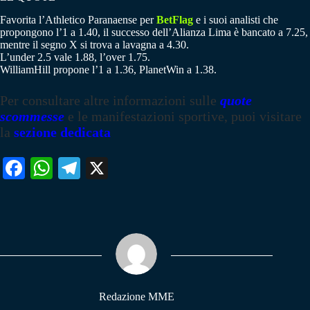
Favorita l’Athletico Paranaense per
BetFlag
e i suoi analisti che
propongono l’1 a 1.40, il successo dell’Alianza Lima è bancato a 7.25,
mentre il segno X si trova a lavagna a 4.30.
L’under 2.5 vale 1.88, l’over 1.75.
WilliamHill propone l’1 a 1.36, PlanetWin a 1.38.
Per consultare altre informazioni sulle
quote
scommesse
e le manifestazioni sportive, puoi visitare
la
sezione dedicata
Fa
W
Te
X
ce
ha
le
bo
ts
gr
ok
A
a
pp
m
Redazione MME