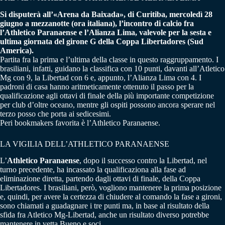
Si disputerà all’«Arena da Baixada», di Curitiba, mercoledì 28
giugno a mezzanotte (ora italiana), l’incontro di calcio fra
l’Athletico Paranaense e l’Alianza Lima, valevole per la sesta e
ultima giornata del girone G della Coppa Libertadores (Sud
America).
Partita fra la prima e l’ultima della classe in questo raggruppamento. I
brasiliani, infatti, guidano la classifica con 10 punti, davanti all’Atletico
Mg con 9, la Libertad con 6 e, appunto, l’Alianza Lima con 4. I
padroni di casa hanno aritmeticamente ottenuto il passo per la
qualificazione agli ottavi di finale della più importante competizione
per club d’oltre oceano, mentre gli ospiti possono ancora sperare nel
terzo posso che porta ai sedicesimi.
Peri bookmakers favorita è l’Athletico Paranaense.
LA VIGILIA DELL’ATHLETICO PARANAENSE
L’
Athletico Paranaense
, dopo il successo contro la Libertad, nel
turno precedente, ha incassato la qualificaziona alla fase ad
eliminazione diretta, partendo dagli ottavi di finale, della Coppa
Libertadores. I brasiliani, però, vogliono mantenere la prima posizione
e, quindi, per avere la certezza di chiudere al comando la fase a gironi,
sono chiamati a guadagnare i tre punti ma, in base al risultato della
sfida fra Atletico Mg-Libertad, anche un risultato diverso potrebbe
mantenere in vetta Bueno e soci.