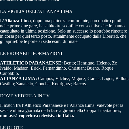
LA VIGILIA DELL’ALIANZA LIMA
L
‘Alianza Lima
, dopo una partenza confortante, con quattro punti
nelle prime due gare, ha subito tre sconfitte consecutive che lo hanno
catapultato in ultima posizione. Solo un successo lo potrebbe rimettere
in corsa per quel terzo posto, attualmente occupato dalla Libertad, che
gli aprirebbe le porte ai sedicesimi di finale.
LE PROBABILI FORMAZIONI
ATHLETICO PARANAENSE:
Bento; Henrique, Heleno, Ze
Ivaldo; Madson, Erick, Fernandinho, Christian; Bueno, Roque,
Canobbio.
ALIANZA LIMA:
Campos; Vilchez, Miguez, Garcia, Lagos; Ballon,
Castillo; Zanaletto, Concha, Rodriguez; Barcos.
DOVE VEDERLA IN TV
Il match fra l’Athletico Parananese e l’Alianza Lima, valevole per la
sesta e ultima giornata della fase a gironi della Coppa Libertadores,
non avrà copertura televisiva in Italia.
LE QUOTE