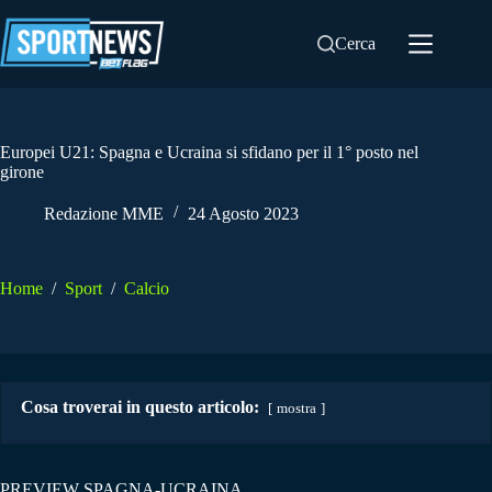
Salta
al
Cerca
contenuto
Europei U21: Spagna e Ucraina si sfidano per il 1° posto nel
girone
Redazione MME
24 Agosto 2023
Home
/
Sport
/
Calcio
Cosa troverai in questo articolo:
mostra
PREVIEW SPAGNA-UCRAINA