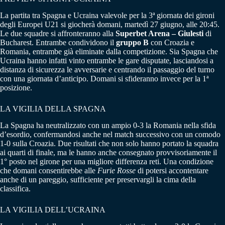
La partita tra Spagna e Ucraina valevole per la 3ª giornata dei gironi
degli Europei U21 si giocherà domani, martedì 27 giugno, alle 20:45.
Le due squadre si affronteranno alla
Superbet Arena – Giulesti
di
Bucharest. Entrambe condividono il
gruppo B
con Croazia e
Romania, entrambe già eliminate dalla competizione. Sia Spagna che
Ucraina hanno infatti vinto entrambe le gare disputate, lasciandosi a
distanza di sicurezza le avversarie e centrando il passaggio del turno
con una giornata d’anticipo. Domani si sfideranno invece per la 1ª
posizione.
LA VIGILIA DELLA SPAGNA
La Spagna ha neutralizzato con un ampio 0-3 la Romania nella sfida
d’esordio, confermandosi anche nel match successivo con un comodo
1-0 sulla Croazia. Due risultati che non solo hanno portato la squadra
ai quarti di finale, ma le hanno anche consegnato provvisoriamente il
1° posto nel girone per una migliore differenza reti. Una condizione
che domani consentirebbe alle
Furie Rosse
di potersi accontentare
anche di un pareggio, sufficiente per preservargli la cima della
classifica.
LA VIGILIA DELL’UCRAINA