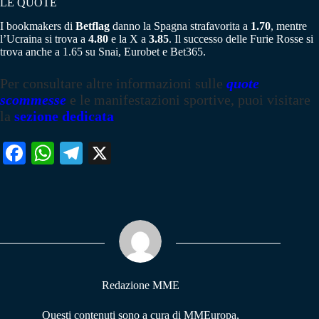
LE QUOTE
I bookmakers di
Betflag
danno la Spagna strafavorita a
1.70
, mentre
l’Ucraina si trova a
4.80
e la X a
3.85
. Il successo delle Furie Rosse si
trova anche a 1.65 su Snai, Eurobet e Bet365.
Per consultare altre informazioni sulle
quote
scommesse
e le manifestazioni sportive, puoi visitare
la
sezione dedicata
Fa
W
Te
X
ce
ha
le
bo
ts
gr
ok
A
a
pp
m
Redazione MME
Questi contenuti sono a cura di MMEuropa,