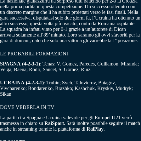
La nazionale giallazzurra ha sorpreso tutti battendo per 2-0 la Croazia
nella prima partita in questa competizione. Un successo ottenuto con
un discreto margine che li ha subito proiettati verso le fasi finali. Nella
gara successiva, disputatasi solo due giorni fa, l’Ucraina ha ottenuto un
altro successo, questa volta più risicato, contro la Romania ospitante.
La squadra ha infatti vinto per 0-1 grazie a un’autorete di Dican
arrivata solamente all’89’ minuto. Loro saranno gli ovvi sfavoriti per la
gara di domani, dato che solo una vittoria gli varrebbe la 1ª posizione.
LE PROBABILI FORMAZIONI
SPAGNA
(4-2-3-1)
: Tenas; V. Gomez, Paredes, Guillamon, Miranda;
Veiga, Baena; Rodri, Sancet, S. Gomez; Ruiz.
UCRAINA
(4-2-3-1)
: Trubin; Sych, Talovierov, Batagov,
Vivcharenko; Bondarenko, Brazhko; Kashchuk, Kryskiv, Mudryk;
Sikan
DOVE VEDERLA IN TV
La partita tra Spagna e Ucraina valevole per gli Europei U21 verrà
trasmessa in chiaro su
RaiSport
. Sarà inoltre possibile seguire il match
anche in streaming tramite la piattaforma di
RaiPlay
.