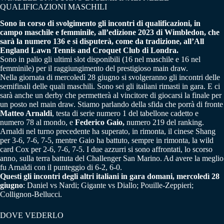
QUALIFICAZIONI MASCHILI
Sono in corso di svolgimento gli incontri di qualificazioni, in
campo maschile e femminile, all’edizione 2023 di Wimbledon, che
sarà la numero 136 e si disputerà, come da tradizione, all’All
England Lawn Tennis and Croquet Club di Londra.
Sono in palio gli ultimi slot disponibili (16 nel maschile e 16 nel
femminile) per il raggiungimento del prestigioso main draw.
Nella giornata di mercoledì 28 giugno si svolgeranno gli incontri delle
semifinali delle quali maschili. Sono sei gli italiani rimasti in gara. E ci
sarà anche un derby che permetterà al vincitore di giocarsi la finale per
un posto nel main draw. Stiamo parlando della sfida che porrà di fronte
Matteo Arnaldi
, testa di serie numero 1 del tabellone cadetto e
numero 78 al mondo, e
Federico Gaio,
numero 219 del ranking.
Arnaldi nel turno precedente ha superato, in rimonta, il cinese Shang
per 3-6, 7-6, 7-5, mentre Gaio ha battuto, sempre in rimonta, la wild
card Cox per 2-6, 7-6, 7-5. I due azzurri si sono affrontati, lo scorso
anno, sulla terra battuta del Challenger San Marino. Ad avere la meglio
fu Arnaldi con il punteggio di 6-2, 6-0.
Questi gli incontri degli altri italiani in gara domani, mercoledì 28
giugno
: Daniel vs Nardi; Gigante vs Diallo; Pouille-Zeppieri;
Collignon-Bellucci.
DOVE VEDERLO