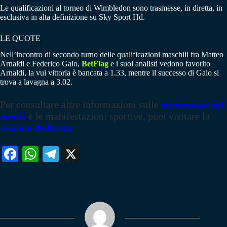
Le qualificazioni al torneo di Wimbledon sono trasmesse, in diretta, in
esclusiva in alta definizione su Sky Sport Hd.
LE QUOTE
Nell’incontro di secondo turno delle qualificazioni maschili fra Matteo
Arnaldi e Federico Gaio,
BetFlag
e i suoi analisti vedono favorito
Arnaldi, la vui vittoria è bancata a 1.33, mentre il successo di Gaio si
trova a lavagna a 3.02.
Per consultare altre informazioni sulle
scommesse sul
tennis
e le manifestazioni sportive, puoi visitare la
sezione dedicata
Fa
W
Te
X
ce
ha
le
bo
ts
gr
ok
A
a
pp
m