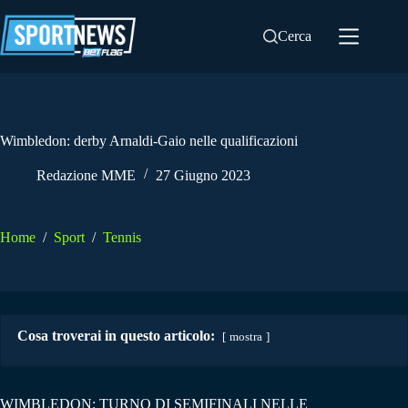
Salta
al
Cerca
contenuto
Wimbledon: derby Arnaldi-Gaio nelle qualificazioni
Redazione MME
27 Giugno 2023
Home
/
Sport
/
Tennis
Cosa troverai in questo articolo:
mostra
WIMBLEDON: TURNO DI SEMIFINALI NELLE