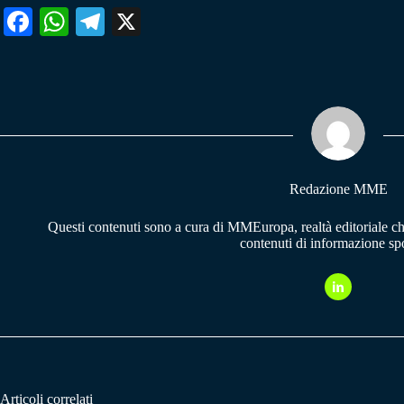
Fa
W
Te
X
ce
ha
le
bo
ts
gr
ok
A
a
pp
m
Redazione MME
Questi contenuti sono a cura di MMEuropa, realtà editoriale c
contenuti di informazione spo
Articoli correlati