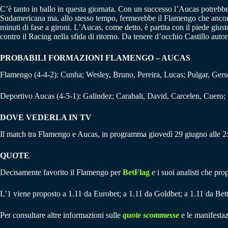
C’è tanto in ballo in questa giornata. Con un successo l’Aucas potrebbe 
Sudamericana ma, allo stesso tempo, fermerebbe il Flamengo che ancora n
minuti di fase a gironi. L’Aucas, come detto, è partita con il piede giu
contro il Racing nella sfida di ritorno. Da tenere d’occhio Castillo autor
PROBABILI FORMAZIONI FLAMENGO – AUCAS
Flamengo (4-4-2): Cunha; Wesley, Bruno, Pereira, Lucas; Pulgar, Gers
Deportivo Aucas (4-5-1): Galindez; Carabali, David, Carcelen, Cuero; V
DOVE VEDERLA IN TV
Il match tra Flamengo e Aucas, in programma giovedì 29 giugno alle 2:
QUOTE
Decisamente favorito il Flamengo per
BetFlag
e i suoi analisti che pro
L’1 viene proposto a 1.11 da Eurobet; a 1.11 da Goldbet; a 1.11 da Bett
Per consultare altre informazioni sulle
quote scommesse
e le manifestaz