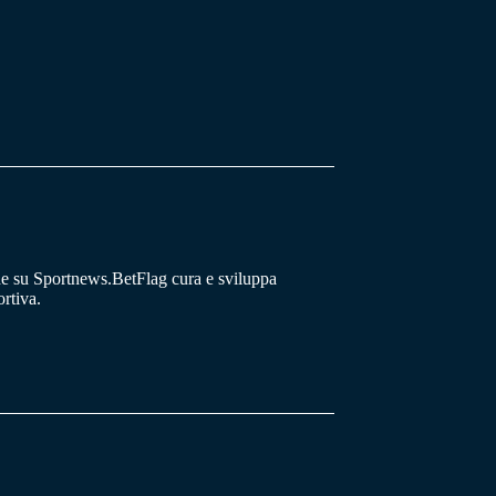
he su Sportnews.BetFlag cura e sviluppa
rtiva.