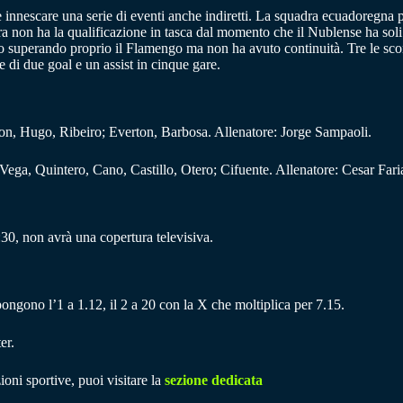
innescare una serie di eventi anche indiretti. La squadra ecuadoregna pu
on ha la qualificazione in tasca dal momento che il Nublense ha soli tr
sto superando proprio il Flamengo ma non ha avuto continuità. Tre le sco
e di due goal e un assist in cinque gare.
on, Hugo, Ribeiro; Everton, Barbosa. Allenatore: Jorge Sampaoli.
ega, Quintero, Cano, Castillo, Otero; Cifuente. Allenatore: Cesar Fari
30, non avrà una copertura televisiva.
pongono l’1 a 1.12, il 2 a 20 con la X che moltiplica per 7.15.
er.
ioni sportive, puoi visitare la
sezione dedicata