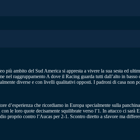
eo più ambito del Sud America si appresta a vivere la sua sesta ed ultima
ome nel raggruppamento A dove il Racing guarda tutti dall’alto in basso c
mente diverse e con livelli qualitativi opposti. I padroni di casa non p
ore d’esperienza che ricordiamo in Europa specialmente sulla panchina de
 con le loro quote decisamente squilibrate verso l’1. In attacco ci sarà
esordio proprio contro l’Aucas per 2-1. Scontro diretto a sfavore ma diffe