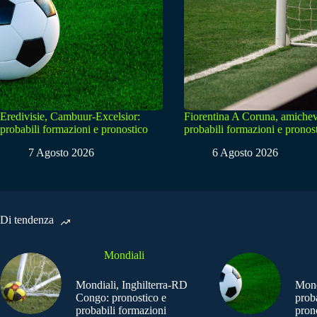
Eredivisie, Cambuur-Excelsior:
Fiorentina A Coruna, amichev
probabili formazioni e pronostico
probabili formazioni e pronos
7 Agosto 2026
6 Agosto 2026
Di tendenza
Mondiali
Mondiali, Inghilterra-RD
Mond
Congo: pronostico e
prob
probabili formazioni
pron