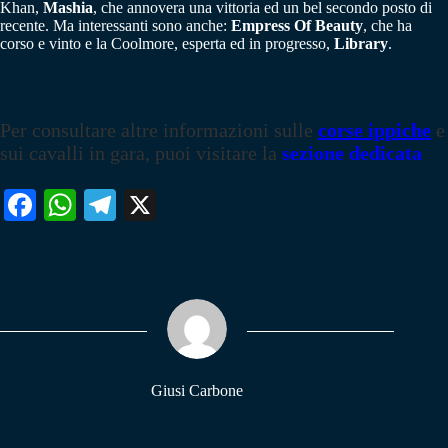
Khan,
Mashia
, che annovera una vittoria ed un bel secondo posto di
recente. Ma interessanti sono anche:
Empress Of Beauty
, che ha
corso e vinto e la Coolmore, esperta ed in progresso,
Library
.
Per consultare altre informazioni sulle
corse ippiche
e
sui cavalli in gara, puoi visitare la
sezione dedicata
Fa
W
Te
X
ce
ha
le
bo
ts
gr
ok
A
a
pp
m
Giusi Carbone