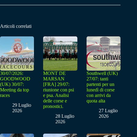
Articoli correlati
30/07/2026:
MONT DE
Southwell (UK)
GOODWOOD
MARSAN
27/07: tanti
(UK) 30/07:
[FRA] 29/07:
partenti per un
Meeting da top
riunione con psi
lunedì di corse
races
e psa. Analisi
con arrivi da
delle corse e
quota alta
29 Luglio
pronostici.
2026
27 Luglio
28 Luglio
2026
2026