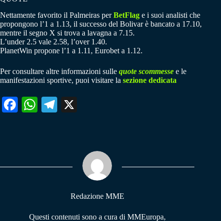
Nettamente favorito il Palmeiras per
BetFlag
e i suoi analisti che
propongono l’1 a 1.13, il successo del Bolivar è bancato a 17.10,
mentre il segno X si trova a lavagna a 7.15.
L’under 2.5 vale 2.58, l’over 1.40.
PlanetWin propone l’1 a 1.11, Eurobet a 1.12.
Per consultare altre informazioni sulle
quote scommesse
e le
manifestazioni sportive, puoi visitare la
sezione dedicata
Fa
W
Te
X
ce
ha
le
bo
ts
gr
ok
A
a
pp
m
Redazione MME
Questi contenuti sono a cura di MMEuropa,