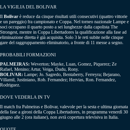
LA VIGILIA DEL BOLIVAR
Il
Bolivar
è reduce da cinque risultati utili consecutivi (quattro vittorie
e un pareggio) fra campionato e Coppa. Nel torneo nazionale Lampe e
soci occupano il quarto posto a sei lunghezze dalla capolista The
Strongest, mentre in Coppa Libertadores la qualificazione alla fase ad
eliminazione diretta è già acquisita. Solo 3 le reti subite nelle cinque
gare del raggruppamento eliminatorio, a fronte di 11 messe a segno.
PROBABILI FORMAZIONI
PALMEIRAS:
Weverton; Mayke, Luan, Gomez, Piquerez; Ze
Rafael, Menino; Artur, Veiga, Dudu, Rony.
BOLIVAR:
Lampe; Jo. Sagredo, Bentaberry, Ferreyra; Bejarano,
Villamil, Justiniano, Rob. Fernandez; Hervias, Ron. Fernandez,
Rodriguez.
DOVE VEDERLA IN TV
Il match fra Palmeiras e Bolivar, valevole per la sesta e ultima giornata
della fase a gironi della Coppa Libertadores, in programma venerdì 30
giugno alle 2 (ora italiane), non avrà copertura televisiva in Italia.
QUOTE