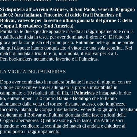
Si disputerà all’«Arena Parque», di San Paolo, venerdì 30 giugno
alle 02 (ora italiana), l’incontro di calcio fra il Palmeiras e il
Bolivar, valevole per la sesta e ultima giornata del girone C della
Coppa Libertadores (Sud America).
Partita fra le due squadre appaiate in vetta al raggruppamento e con la
qualificazioni già in tasca per aver dominato il girone C. Di fatto, si
gioca per la conquista del primo posto. Entrambe nelle qcinque partite
sin qui dispuate hanno conquistato 4 vittorie e una sola sconfitta. Nel
match di andata a trionfare fu, in rimonta, il Bolivar per 3 a 1.
Peri bookmakers nettamente favorito è il Palmeiras.
LA VIGILIA DEL PALMEIRAS
Dopo aver cominciato in maniera brillante il mese di giugno, con tre
vittorie consecutive e aver allungato la propria imbattibilità in
campionato a 10 risultati utili di fila, il
Palmeiras
è incappato in due
ko, entrambi per 1 a 0 contro Bahia e Botafogo che lo hanno
allontanato dalla vetta del torneo, distante, adesso, otto lunghezze.
Incombe, intanto, la Coppa Libertadores. Venerdì 30 giugno i brasiliani
ospiteranno il Bolivar nell’ultima giornata della fase a grioni della
Coppa Libertadores. Qualificazione già in tasca, ma Artur e soci
intendono vendicare la sconfitta del match di andata e chiudere al
primo posto il raggruppamento.