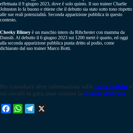
effettuata il 9 giugno 2023, dove è solo quinto. Il suo trainer Charlie
Johnston lo fa buono e ritiene che il debutto sia stato sotto tono rispetto
alle sue reali potenzialità. Seconda apparizione pubblica in questo
contesto.
Cheeky Blimey
è un maschio intero da Ribchester con mamma da
Dansili. Al debutto il 6 giugno 2023 sui 1200 metri è quarto, ed oggi
alla seconda apparizione pubblica punta dritto al podio, come
dichiarato dal suo trainer Marco Botti.
Per consultare altre informazioni sulle
corse ippiche
e
sui cavalli in gara, puoi visitare la
sezione dedicata
Fa
W
Te
X
ce
ha
le
bo
ts
gr