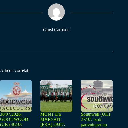
ok
A
a
pp
m
Giusi Carbone
Articoli correlati
30/07/2026:
MONT DE
Southwell (UK)
GOODWOOD
MARSAN
27/07: tanti
(UK) 30/07:
[FRA] 29/07:
partenti per un