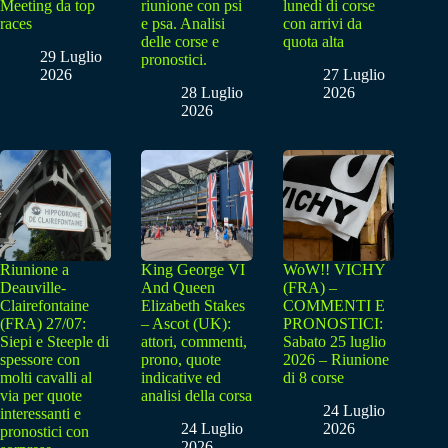
Meeting da top
riunione con psi
lunedì di corse
races
e psa. Analisi
con arrivi da
delle corse e
quota alta
29 Luglio
pronostici.
2026
27 Luglio
28 Luglio
2026
2026
Riunione a
King George VI
WoW!! VICHY
Deauville-
And Queen
(FRA) –
Clairefontaine
Elizabeth Stakes
COMMENTI E
(FRA) 27/07:
– Ascot (UK):
PRONOSTICI:
Siepi e Steeple di
attori, commenti,
Sabato 25 luglio
spessore con
prono, quote
2026 – Riunione
molti cavalli al
indicative ed
di 8 corse
via per quote
analisi della corsa
24 Luglio
interessanti e
24 Luglio
2026
pronostici con
2026