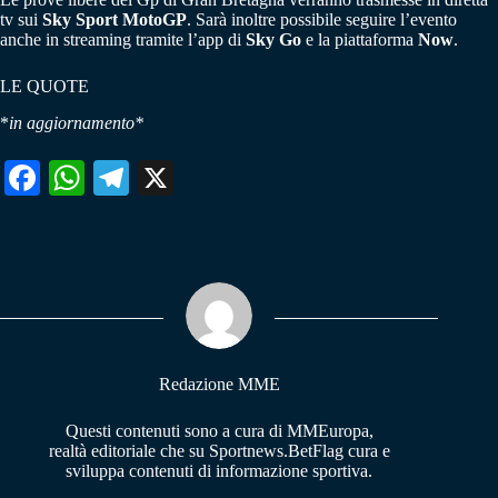
tv sui
Sky Sport MotoGP
. Sarà inoltre possibile seguire l’evento
anche in streaming tramite l’app di
Sky Go
e la piattaforma
Now
.
LE QUOTE
*
in aggiornamento*
Fa
W
Te
X
ce
ha
le
bo
ts
gr
ok
A
a
pp
m
Redazione MME
Questi contenuti sono a cura di MMEuropa,
realtà editoriale che su Sportnews.BetFlag cura e
sviluppa contenuti di informazione sportiva.