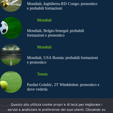
Mondiali, Inghilterra-RD Congo: pronostico
e probabili formazioni
Mondiali
Mondiali, Belgio-Senegal: probabili
formazioni e pronostico
Mondiali
Mondiali, USA Bosnia: probabili formazioni
e pronostico
Tennis
Paolini Golubic, 2T Wimbledon: pronostico e
dove vederla
Questo sito utilizza cookie propri e di terzi per migliorare i
SportNews.BetFlag -
Copyright © 2025
servizi e analizzare le preferenze dei suoi utenti. Cliccando su
Questo sito non
SportNews BetFlag