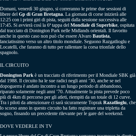
Domani, venerdì 30 giugno, si correranno le prime due sessioni di
libere del
Gp di Gran Bretagna
. La giornata di corse inizierà alle
12:25 con i primi giri di pista, seguiti dalla sessione successiva alle
17:45. Si avvierà così la 6ª tappa del
Mondiale di Superbike
, ospitata
dal tracciato di Donington Park nelle Midlands orientali. Il favorito
anche in questo caso non può che essere Alvaro
Bautista
,
lanciatissimo verso un altro titolo mondiale. Seguono Razgatlioglu e
Locatelli, che faranno di tutto per rallentare la corsa trionfale dello
spagnolo.
IL CIRCUITO
Donington Park
è un tracciato di riferimento per il Mondiale SBK già
dal 1988. Il circuito ha le sue radici negli anni ’30, anche se nel
dopoguerra è andato incontro a un lungo periodo di abbandono,
riparato solamente negli anni ’70. Attualmente la pista prevede poco
più di 4km di percorso per gli atleti, riempiti da un totale di 12 curve.
Tra i piloti da attenzionare ci sarà sicuramente Toprak
Razatlioglu
, che
lo scorso anno in questo circuito ha fatto registrare una tripletta da
sogno, fissando un precedente rilevante per le gare del weekend.
DOVE VEDERLE IN TV
Le prove libere del Gp di Gran Bretagna verranno trasmesse in diretta