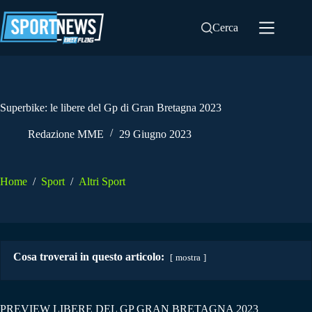
Salta
al
Cerca
contenuto
Superbike: le libere del Gp di Gran Bretagna 2023
Redazione MME
29 Giugno 2023
Home
/
Sport
/
Altri Sport
Cosa troverai in questo articolo:
mostra
PREVIEW LIBERE DEL GP GRAN BRETAGNA 2023