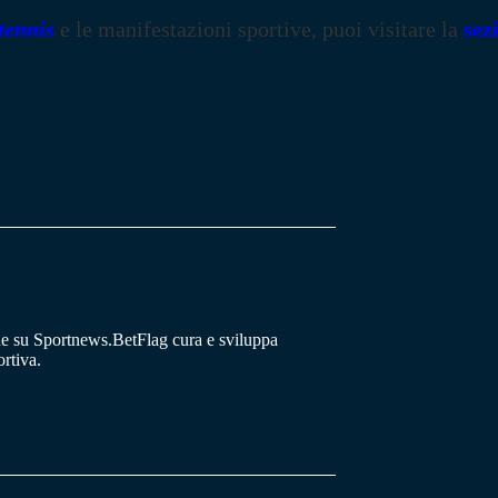
tennis
e le manifestazioni sportive, puoi visitare la
sez
he su Sportnews.BetFlag cura e sviluppa
rtiva.