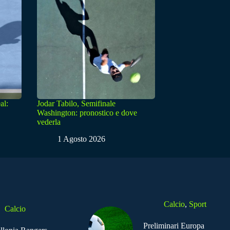
al:
Jodar Tabilo, Semifinale
Washington: pronostico e dove
vederla
1 Agosto 2026
Calcio
,
Sport
Calcio
Preliminari Europa