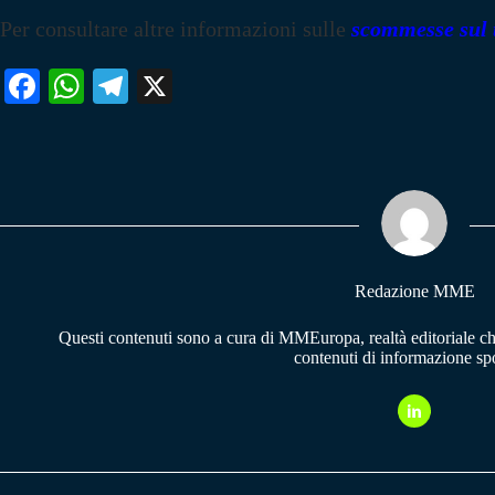
Per consultare altre informazioni sulle
scommesse sul 
Fa
W
Te
X
ce
ha
le
bo
ts
gr
ok
A
a
pp
m
Redazione MME
Questi contenuti sono a cura di MMEuropa, realtà editoriale c
contenuti di informazione spo