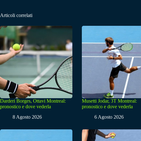
Articoli correlati
Darderi Borges, Ottavi Montreal:
Musetti Jodar, 3T Montreal:
pronostico e dove vederla
pronostico e dove vederla
8 Agosto 2026
6 Agosto 2026