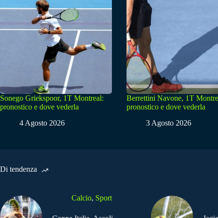
Sonego Griekspoor, 1T Montreal:
Berrettini Navone, 1T Montre
pronostico e dove vederla
pronostico e dove vederla
4 Agosto 2026
3 Agosto 2026
Di tendenza
Calcio
,
Sport